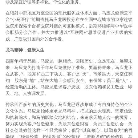
诊及家庭护理等多样化、个性化的服务。
在辐射中部地区乃至全国的现代服务业体系方面，马应龙健康云平
台“小马医疗”前期依托马应龙医投分布在全国中心城市的12家连锁
医院来探索平台和医院对接的可复制模式，后期将继续与中华医学
会肛肠分会合作，并大力推进以“互联网+”思维促进产业升级的实
践，广泛吸引国内外的合作者。
龙马精神，健康人生
四百年精于品质，马应龙一脉相承。回顾历史，立足现在，展望未
来，马应龙为打造千年马应龙做好了准备。要赢得未来，马应龙正
在从客户、股东和员工下功夫。客户是“天”，市场很大，天空任翱
翔；股东是“地”，站在大地上会感到安全、有保障；员工是“人”，
经营活动的主体。马应龙追求客户忠诚、股东信赖和员工敬业，即
天、地、人协调发展。
传承四百多年的历史文化，马应龙已逐步形成了有自身特色的企业
文化体系。马应龙始终秉承龙马精神，把龙的远大理想、坚定信念
和执着追求，和马的脚踏实地相结合，来追求天地人合一的境界，
努力实现为客户创造健康，为股东创造财富，为员工创造机会，为
社会创造效益这样一个经营宗旨；倡导“以真修心，以勤修为”的哲
学观、“稳健经营、协调发展”的经营观、“资源增值”的价值观。马