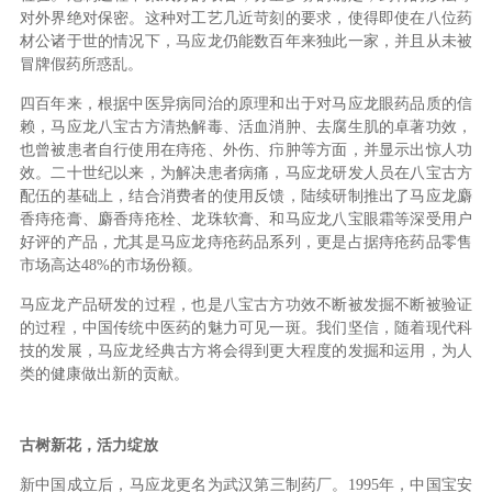
对外界绝对保密。这种对工艺几近苛刻的要求，使得即使在八位药
材公诸于世的情况下，马应龙仍能数百年来独此一家，并且从未被
冒牌假药所惑乱。
四百年来，根据中医异病同治的原理和出于对马应龙眼药品质的信
赖，马应龙八宝古方清热解毒、活血消肿、去腐生肌的卓著功效，
也曾被患者自行使用在痔疮、外伤、疖肿等方面，并显示出惊人功
效。二十世纪以来，为解决患者病痛，马应龙研发人员在八宝古方
配伍的基础上，结合消费者的使用反馈，陆续研制推出了马应龙麝
香痔疮膏、麝香痔疮栓、龙珠软膏、和马应龙八宝眼霜等深受用户
好评的产品，尤其是马应龙痔疮药品系列，更是占据痔疮药品零售
市场高达48%的市场份额。
马应龙产品研发的过程，也是八宝古方功效不断被发掘不断被验证
的过程，中国传统中医药的魅力可见一斑。我们坚信，随着现代科
技的发展，马应龙经典古方将会得到更大程度的发掘和运用，为人
类的健康做出新的贡献。
古树新花，活力绽放
新中国成立后，马应龙更名为武汉第三制药厂。1995年，中国宝安