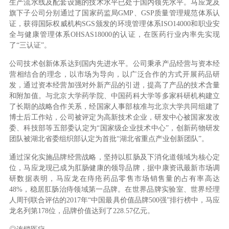
生产流水线及配套设施的技术水平已处于国内领先水平。马应龙及
旗下子公司分别通过了国家药监局GMP、GSP质量管理规范体系认
证，获得国际权威机构SGS颁发的环境管理体系ISO14000和职业安
全与健康管理体系OHSAS18000的认证，在医药行业内率先实现
了“三认证”。
公司技术创新体系达到国内先进水平。公司秉承产品经营与资本经
营相结合的理念，以市场为导向，以广泛合作的方式开展药品研
发，通过资本经营加强对外新产品的引进，提高了产品的技术含量
和附加值。与北京大学药学院、中国药科大学等多家科研机构建立
了长期的战略合作关系，经国家人事部核准与北京大学共同组建了
博士后工作站，公司被评定为高新技术企业，研发中心被国家发改
委、科技部等五部委认定为“国家级企业技术中心”，创新药物研发
团队被湖北省委组织部认定为首批“湖北省重点产业创新团队”。
通过深化实施品牌经营战略，坚持以肛肠及下消化道领域为核心定
位，马应龙现已成为肛肠健康的领导品牌，据中康资讯最新市场调
研数据表明，马应龙在痔疮药品零售市场销售量的占有率高达
48%，稳居肛肠治痔领域第一品牌。在世界品牌实验室、世界经理
人周刊联合评估的2017年“中国最具价值品牌500强”排行榜中，马应
龙名列第178位，品牌价值达到了228.57亿元。