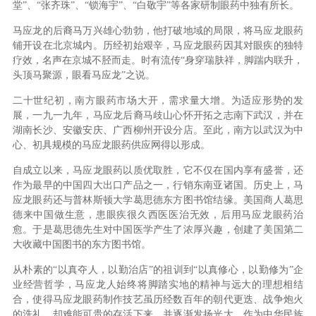
堂”、“张齐珠”、“锁海宇”、“白敬宇”等各家研制眼药中独有所长。
马应龙的后裔马万兴雄心勃勃，他打破地域的局限，将马应龙眼药
铺开设在北京城内。历经初始艰辛，马应龙眼药因其对眼疾的独特
疗效，名声在京城不胫而走。时有流传“身穿瑞肤祥，脚踹内联升，
头顶马聚源，眼看马应龙”之说。
二十世纪初，南方眼药市场大开，需求量大增。为适应形势的发
展，一九一九年，马应龙后裔马歧山心怀开拓之志南下武汉，并在
湖南长沙、安徽安庆、广西柳州开设分店。至此，南方以武汉为中
心、初具规模的马应龙眼药供应网得以形成。
自成立以来，马应龙眼药以质优取胜，它不仅在国内享有盛誉，还
作为最早的中国四大出口产品之一，行销东南亚诸国。历史上，马
应龙眼药还与普林斯顿大学葛思德东方图书馆结缘。美国商人葛思
德来中国做生意，患眼疾很久西医医治无效，后用马应龙眼药治
愈。于是葛思德先生对中国医学产生了浓厚兴趣，创建了美国第二
大收藏中国图书的东方图书馆。
从朴素的“以真夺人，以勤治店”的祖训到“以真修心，以勤修为”企
业经营哲学，马应龙人始终将脚踏实地的精神与远大的理想相结
合，使得马应龙眼药制作技艺虽历经数百年的朝代更迭、战争炮火
的洗礼，却难能可贵的存活下来，并逐渐发扬光大。作为中华民族