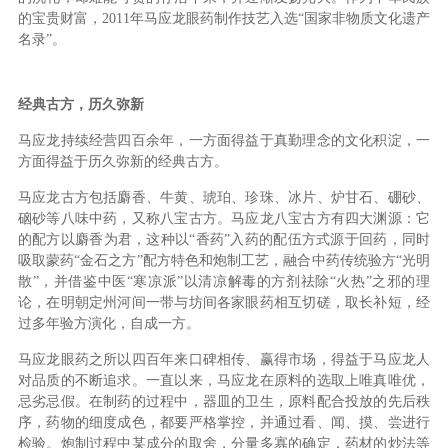
的宝贵财富，2011年马应龙眼药制作技艺入选“国家非物质文化遗产
名录”。
经典古方，历久弥新
马应龙持续经营四百余年，一方面得益于真勤理念的文化积淀，一
方面得益于历久弥新的经典古方。
马应龙古方包括麝香、牛黄、琥珀、珍珠、冰片、炉甘石、硼砂、
硇砂等八味中药，又称八宝古方。马应龙八宝古方有四大渊源：它
的配方以麝香为君，这种以“香药”入药的配伍方式源于回药，同时
吸取蒙药“金石之方”配方特色和炮制工艺，融合中药传统验方“光明
散”，并借鉴中医“寒凉派”以清凉解毒的方剂祛除“火热”之邪的理
论，在明朝定州河间一带与坊间各家眼药相互切磋，取长补短，经
过多年验方演化，自成一方。
马应龙眼药之所以四百年来口碑相传、赢得市场，得益于马应龙人
对品质的不断追求。一直以来，马应龙在原料的选取上唯真唯优，
忌劣忌假。在制药的过程中，器皿的卫生，原料配合投放的先后秩
序，药物的细度成色，都要严格掌控，并通过看、闻、摸、尝进行
检验。炮制过程中某成分的取舍，分量多寡的确定，药材的炒法等