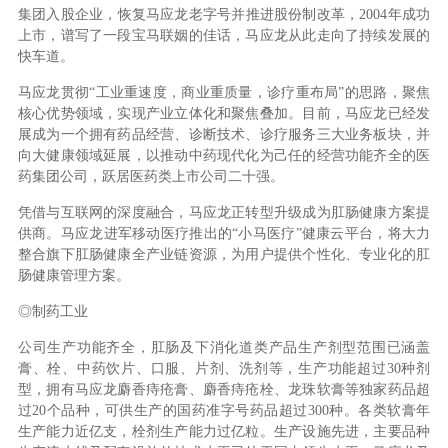
集团入股企业，恢复马应龙老字号并推进股份制改革，2004年成功
上市，谱写了一段宝马联姻的佳话，马应龙从此走向了持续发展的
快车道。
马应龙贯彻“工业重速度，商业重质量，诊疗重布局”的思路，聚焦
核心优势领域，实现产业立体化和聚焦叠加。目前，马应龙已经发
展成为一个拥有药品经营、诊断技术、诊疗服务三大业务板块，并
向大健康领域延展，以推动中药现代化为己任的经营功能齐全的医
药集团公司，跃居医药类上市公司二十强。
凭借与互联网的深度融合，马应龙正转型升级成为肛肠健康方案提
供商。马应龙进军移动医疗推出的“小马医疗”健康云平台，将大力
整合旗下肛肠健康全产业链资源，为用户提供个性化、专业化的肛
肠健康管理方案。
◎制药工业
公司生产功能齐全，肛肠及下消化道类产品生产剂型范围已涵盖
膏、栓、中药饮片、口服、片剂、洗剂等，生产功能超过30种剂
型，拥有马应龙麝香痔疮膏、麝香痔疮栓、龙珠软膏等独家药品超
过20个品种，可供生产的国药准字号药品超过300种。各类软膏年
生产能力近亿支，栓剂生产能力过亿粒。生产设施先进，主要品种