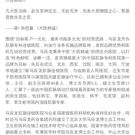
◎连锁医疗
凡大医治病，必当安神定志，无欲无求，先发大慈恻隐之心，誓愿
普救含灵之苦。
——唐• 孙思邈 《大医精诚》
围绕“目标客户一元化，服务功能多元化”的经营思路，马应龙开办
肛肠专科连锁医院，向诊疗业务实施品牌延伸，发挥品牌优势和医
药互动经营优势。马应龙秉承中医“大医精诚”的理念办医院，以打
造“特色鲜明、诊断一流、直营规模最大”的中国肛肠专科医院第一
品牌为目标，先后在武汉、北京、西安、沈阳、南京、大同、宁波
等地建立7家马应龙肛肠连锁医院，与临朐县人民医院、迁安市老
干部局医院等16家医院共建肛肠诊疗中心。目前已拥有床位近1000
张，主任、副主任医师40多人，博士生导师6人，硕士生导师15
人，汇聚了一批由中国肛肠病治疗领域最具影响力的专家领衔组成
的医生团队，包括韩宝、李国栋、张燕生、韩平、毛宽荣、赵利
军、章文彬等国内顶级肛肠专家。
马应龙肛肠连锁医院与众多国家级医药科研机构保持良好合作，同
时还与马应龙药业集团共同建立了北京大学马应龙博士后工作站、
卫生部医药生物工程技术研究中心临床基地、国家中医药管理局肛
肠病重点专科、军事医学科学院马应龙博士后工作站、中山大学达