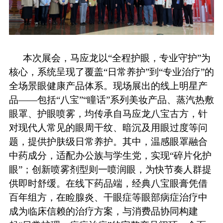
本次展会，马应龙以
“全程护眼，专业守护”为
核心，系统呈现了覆盖“日常养护”到“专业治疗”的
全场景眼健康产品体系。现场展出的线上明星产
品——包括
“
八宝
”“瞳话”系列美妆产品、蒸汽热敷
眼罩、护眼喷雾，
均传承
自
马应龙八宝古方
，针
对现代人常见的眼周干纹、暗沉及用眼过度等问
题，提供护肤级日常养护。其中，温感眼罩融合
中药成分，适配办公族与学生党，实现
“碎片化护
眼”；创新喷雾剂型则一喷润眼，为快节奏人群提
供即时舒缓。在线下药品端，经典八宝眼膏凭借
百年组方，在睑腺炎、干眼症等眼部病症治疗中
成为临床信赖的治疗方案，与消费品协同构建