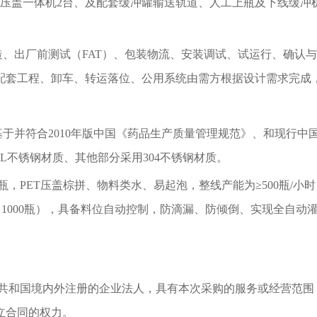
盖压盖一体机2台、及配套缓冲罐输送轨道、人工上瓶及下线缓冲
、出厂前测试（FAT）、包装物流、安装调试、试运行、确认
配套工程、卸车、转运落位、公用系统由需方根据设计需求完成
于并符合2010年版中国《药品生产质量管理规范》、和现行中
6L不锈钢材质、其他部分采用304不锈钢材质。
0ml/瓶，PET压盖棕拼、物料类水、易起泡，整线产能为≥500瓶/小
小时＞1000瓶），具备料位自动控制，防滴漏、防倾倒、实现全自
共和国境内外注册的企业法人，具有本次采购的服务或经营范围
立合同的权力。