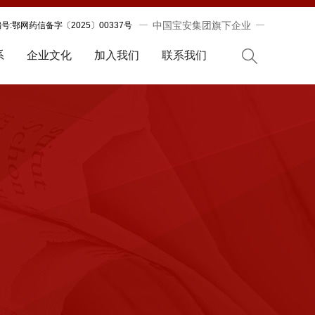
中国宝安集团旗下企业
:鄂网药信备字〔2025〕00337号
系
企业文化
加入我们
联系我们