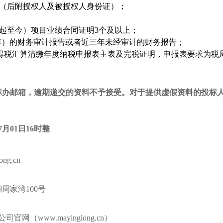
（后附授权人及被授权人身份证）；
起至今
）项目业绩合同证明
3
个及以上；
年）的财务审计报告或者近三年未经审计的财务报告；
得税汇算清缴年度纳税申报表主表及完税证明，申报表要求为税
标办邮箱，逾期递交的资料不予接受。对于提供虚假资料的投标
07月01日16时整
ong.cn
湖周家湾
100
号
公司官网（
www.mayinglong.cn
）