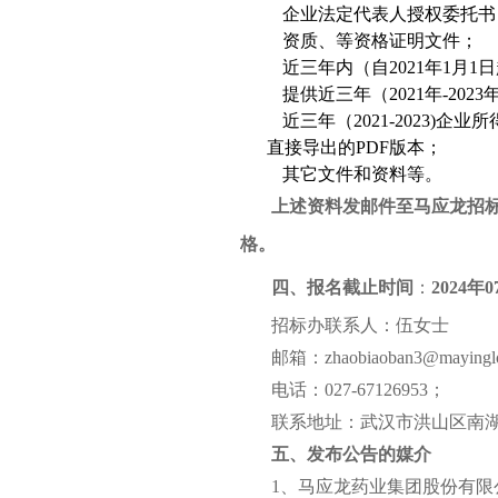
企业法定代表人授权委托书
资质、等资格证明文件；
近三年内（
自
2021
年
1
月
1
日
提供近三年（
2021
年
-2023
近三年（
2021-2023)
企业所
直接导出的
PDF
版本；
其它文件和资料等。
上述资料发邮件至马应龙招
格。
四、报名截止时间
：
2024年
招标办联系人：伍女士
邮箱：
zhaobiaoban3@mayingl
电话：
027-67126953
；
联系地址：武汉市洪山区南
五、发布公告的媒介
1
、马应龙药业集团股份有限