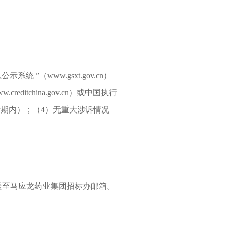
（www.gsxt.gov.cn）
tchina.gov.cn）或中国执行
（在公示期内）；（4）无重大涉诉情况
送至马应龙药业集团招标办邮箱。