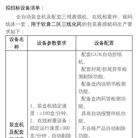
拟招标设备清单：
全自动装盒机及配套三维裹膜机、在线检重秤、赋码
线体一套
，
用于软膏二区三线化药
的包装裹膜赋码生产要
求如下：
设备名
设备参数要求
设备配置
称
配套GUK自动折纸
机。
配套封尾/折尾异常检
测剔除功能。
配备盒内说明书检测
功能。
配备盒内药管检测功
1
、装盒机稳定速
能。
度：≥180盒/分钟。
具有自动报警停机功
2
、在线称重设备：
能。
装盒机
稳定运行速度
≥
不合格产品自动剔除
300
及配套
支
分钟，
自动剔除
功能。
/