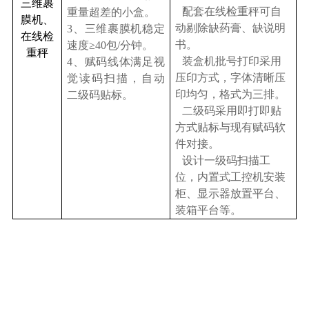
三维裹
配套在线检重秤可自
重量超差的小盒。
膜机、
动剔除缺药膏、缺说明
3
、三维裹膜机稳定
在线检
书。
速度≥40包/分钟。
重秤
装盒机批号打印采用
4
、赋码线体满足视
压印方式，字体清晰压
觉读码扫描，自动
印均匀，格式为三排。
二级码贴标。
二级码采用即打即贴
方式贴标
与现有赋码软
件对接。
设计一级码扫描工
位，内置式工控机安装
柜、显示器放置平台、
装箱平台等。