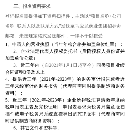
三、报名资料要求
登记报名需提供如下资料扫描件，主题以“项目名称+公司
名称+联系人以及联系方式”发送至马应龙药业集团招标办
邮箱。未按规定格式发送邮件，一律不予以接受：
1
、
申请人
的营业执照（当年年检合格并加盖单位红章）；
2
、企业法定代表人授权委托书（后附授权人身份证并
加盖单位公章）；
3
、近三年内
（
自
2021
年
1
月
1
日起至今
）
同类项目业绩
合同证明3份及以上；
4
、提供近三年（2021年-2023年）的财务审计报告或者近
三年未经审计的财务报告（代理商需同时提供制造商财务
资料）；
5
、近三年（2021年-2023年）企业所得税汇算清缴年度纳
税申报表主表及完税证明，申报表要求为税务局盖章版扫
描件或电子税务局系统直接导出的PDF版本（代理商需同
时提供制造商财务资料）；
6
、其它文件和资料等。