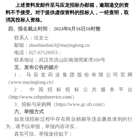
上述资料发邮件至马应龙招标办邮箱，逾期递交的资
料不予接受。对于提供虚假资料的投标人，一经查明，取
消其投标人资格。
四、报名截止时间
：
2024年8月16日16时整
联系人：伍女士
邮箱：
zhaobiaoban3@mayinglong.cn
电话：
027-67126953
；
联系地址：武汉市洪山区南湖周家湾
100
号
五、发布公告的媒介
1
、马应龙药业集团股份有限公司官网
（
www.mayinglong.cn
）
2
、中国招标投标公共服务平台
（
http://www.cebpubservice.com/
）
3
、招标与采购网（
https://www.gc-zb.com/
）
六、举报方式
如发现招标过程中存在商业贿赂等违反廉政准则的行
为，请予以举报，举报内容详实，
真实可信。举报途径如下：