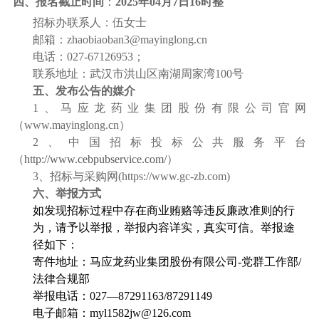
四、报名截止时间
：
2025年04月7日16时整
招标办联系人：伍女士
邮箱：
zhaobiaoban3@mayinglong.cn
电话：
027-67126953
；
联系地址：武汉市洪山区南湖周家湾
100
号
五、发布公告的媒介
1
、马应龙药业集团股份有限公司官网
（
www.mayinglong.cn
）
2
、中国招标投标公共服务平台
（
http://www.cebpubservice.com/
）
3
、招标与采购网
(https://www.gc-zb.com)
六、举报方式
如发现招标过程中存在商业贿赂等违反廉政准则的行
为，请予以举报，举报内容详实，真实可信。举报途
径如下：
寄件地址：马应龙药业集团股份有限公司-党群工作部/
法律合规部
举报电话：027—87291163/87291149
电子邮箱：
myl1582jw@126.com