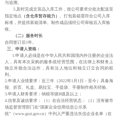
与追溯。
5.
及时完成文宣品入库工作，按公司要求分批次配送至
（含
）
指定地点
仓库暂存能力
。打包装箱需符合公司入库
标准，并提供装箱清单。制作成品须经公司审核后入库验
收。
（二）服务时长
合同签订后1年。
三、申请人资格：
1.
申请人必须是在中华人民共和国境内外注册的企业法
人，具有本次采购的服务或经营范围，在法律上和财务上
独立并能合法运作，具有法人地位和独立订立合同的权
利。
2.
申请人业绩要求：近三年
（
2022
年1月1日－至今）
具备海
报、折页、礼盒、易拉宝、手提袋、手册制作相关经验。
3.
申请人财务要求：纳税等级B级及以上
；
4.
信誉及诚信要求：（1）在合法经营状态；（2）没有被市
场监督管理部门在“国家企业信用信息公示系
统”（www.gsxt.gov.cn）中列入严重违法失信企业名单（在