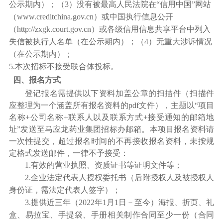
公示期内）；（3）没有被最高人民法院在“信用中国”网站
（www.creditchina.gov.cn）或中国执行信息公开
（http://zxgk.court.gov.cn）或各级信用信息共享平台中列入
失信被执行人名单（在公示期内）；（4）无重大涉诉情况
（在公示期内）；
5.
本次招标不接受联合体投标。
四、报名方式
登记报名需提供以下资料加盖公章的扫描件（扫描件
应整理为一个涵盖所有报名资料的pdf文件），主题以“项目
名称+公司名称+联系人以及联系方式+接受通知的邮箱地
址”发送至马应龙药业集团招标办邮箱。本项目报名资料请
一次性提交，超过报名时间的不再接收报名资料，未按规
定格式发送邮件，一律不予接受
：
1.
有效的营业执照、资质证书等证明文件等；
2.
企业法定代表人授权委托书（后附授权人及被授权人
身份证，需法定代表人签字）；
3.
提供近三年（2022年1月1日－至今）海报、折页、礼
盒、易拉宝、手提袋、手册相关制作合同至少一份（合同