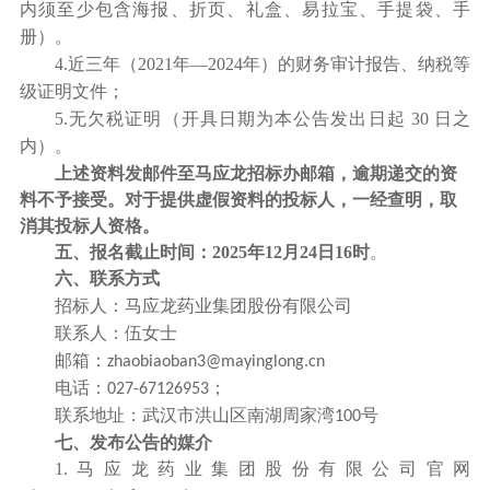
内须至少包含海报、折页、礼盒、易拉宝、手提袋、手
册）。
4.
近三年（2021年—2024年）的财务审计报告、纳税等
级证明文件；
5.
无欠税证明（开具日期为本公告发出日起 30 日之
内）。
上述资料发邮件至马应龙招标办邮箱，逾期递交的资
料不予接受。对于提供虚假资料的投标人，一经查明，取
消其投标人资格。
五、报名截止时间：
2025年12月24日16时
。
六、联系方式
招标人：
马应龙药业集团股份有限公司
联系人：伍女士
邮箱：
zhaobiaoban3@mayinglong.cn
电话：
；
027-67126953
联系地址：武汉市洪山区南湖周家湾
号
100
七、发布公告的媒介
1.
马应龙药业集团股份有限公司官网