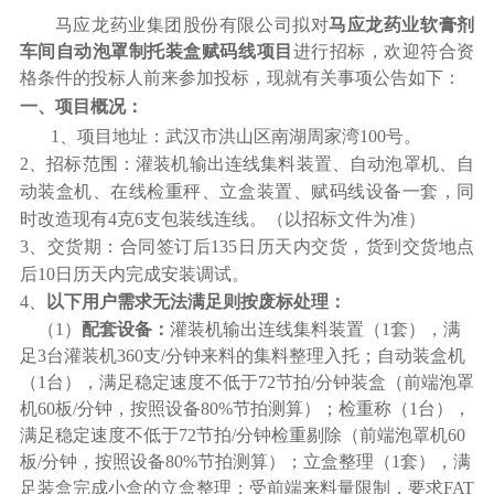
马应龙药业集团股份有限公司拟对
马应龙药业软膏剂
车间自动泡罩制托装盒赋码线项目
进行招标，欢迎符合资
格条件的投标人前来参加投标，现就有关事项公告如下：
一、项目概况：
1
、项目地址：武汉市洪山区南湖周家湾100号。
2
、招标范围：
灌装机输出连线集料装置、自动泡罩机、自
动装盒机、在线检重秤、立盒装置、赋码线设备一套，同
时改造现有4克6支包装线连线。
（以招标文件为准）
3
、
交货期：合同签订后135日历天内交货，货到交货地点
后10日历天内完成安装调试。
4
、
以下用户需求无法满足则按废标处理：
（1）
配套设备：
灌装机输出连线集料装置（1套），满
足3台灌装机360支/分钟来料的集料整理入托；自动装盒机
（1台），满足稳定速度不低于72节拍/分钟装盒（前端泡罩
机60板/分钟，按照设备80%节拍测算）；检重称（1台），
满足稳定速度不低于72节拍/分钟检重剔除（前端泡罩机60
板/分钟，按照设备80%节拍测算）；立盒整理（1套），满
足装盒完成小盒的立盒整理；受前端来料量限制，要求FAT