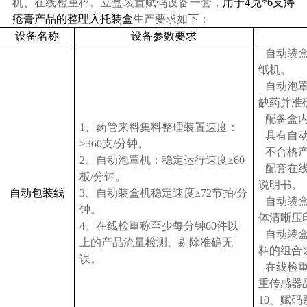
机、在线检重秤、立盒装置赋码设备一套
，
用于4克*6支痔
疮膏产品的整理入托装盒
生产要求如下：
设备名称
设备参数要求
自动装
纸机。
自动
泡
缺药并准
配备盒
1
、药管来料集料整理装置速度：
具有自
≥360支/分钟。
不合格
2
、
自动泡罩机
：稳定运行速度≥60
配套在
板/分钟。
说明书
。
自动包装线
3
、自动装盒机稳定速度≥72节拍/分
自动装
钟。
体清晰压
4
、在线检重称至少每分钟60件以
自动装盒
上的产品流量检测、剔除准确无
料的组合
误。
在线检重
重传感器
10
、赋码