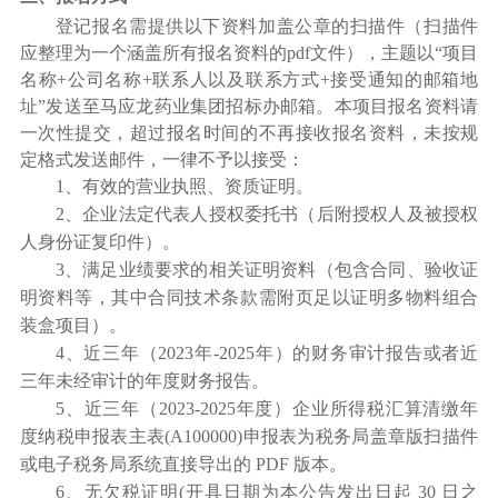
登记报名需提供以下资料加盖公章的扫描件（扫描件
应整理为一个涵盖所有报名资料的pdf文件），主题以“项目
名称+公司名称+联系人以及联系方式+接受通知的邮箱地
址”发送至马应龙药业集团招标办邮箱。本项目报名资料请
一次性提交，超过报名时间的不再接收报名资料，未按规
定格式发送邮件，一律不予以接受
：
1
、有效的营业执照、资质证明。
2
、企业法定代表人授权委托书（后附授权人及被授权
人身份证
复印件）。
3
、
满足业绩要求的相关证明资料（包含合同、验收证
明资料等，其中合同技术条款需附页足以证明
多物料组合
装盒项目
）。
4
、近三年（2023年-2025年）的财务审计报告或者近
三年未经审计的年度财务报告。
5
、
近三年（2023-2025年度）企业所得税汇算清缴年
度纳税申报表主表(A100000)申报表为税务局盖章版扫描件
或电子税务局系统直接导出的 PDF 版本
。
6
、
无欠税证明(开具日期为本公告发出日起 30 日之