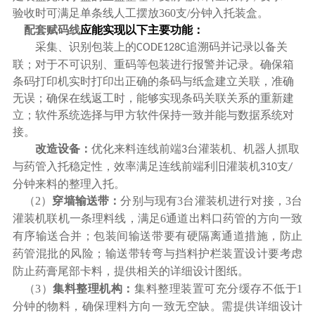
验收时可满足单条线人工摆放360支/分钟入托装盒。
配套赋码线
应能实现以下主要功能：
采集、识别包装上的
追溯码并记录以备关
CODE128C
联
；
对于不可识别、重码等包装进行报警并记录。确保箱
条码打印机实时打印出正确的条码与纸盒建立关联，准确
无误
；
确保在线返工时，能够实现条码关联关系的重新建
立
；软件系统选择与甲方软件保持一致并能与数据系统对
接。
改造设备：
优化来料连线前端
台灌装机、机器人抓取
3
与药管入托稳定性，效率满足连线前端利旧灌装机
支
310
/
分钟来料的整理入托。
（
2
）
穿墙输送带：
分别与现有
3
台灌装机进行对接，
3
台
灌装机联机一条理料线，满足
6
通道出料口药管的方向一致
有序输送合并；包装间输送带要有硬隔离通道措施，防止
药管混批的风险；输送带转弯与挡料护栏装置设计要考虑
防止药膏尾部卡料，提供相关的详细设计图纸。
（3）
集料整理机构：
集料整理装置可充分缓存不低于
1
分钟的物料，确保理料方向一致无空缺。需提供详细设计