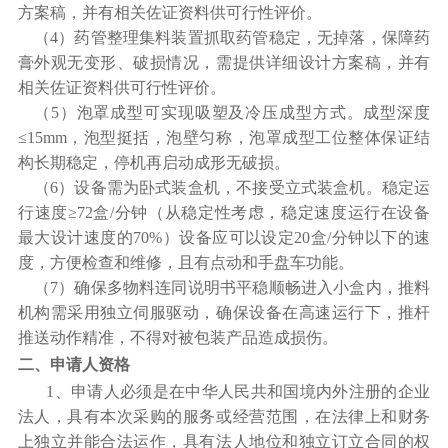
方案稿，并有相关佐证资料供可行性评价
。
（4）
药管整理集料装置抓取药管稳定，无掉落，保障药
膏外观无变形、破损情况，需提供详细设计方案稿，并有
相关佐证资料供可行性评价。
（5）
泡罩成型可实现吸塑及冷压成型方式。成型深度
≤
15mm
，泡型挺括，泡壁匀称，泡罩成型工位整体保证结
构长期稳定，停机再启动成形无破损。
（6）
设备需为卧式装盒机，不接受立式装盒机。稳定运
行速度≥
72
盒
/
分钟（从稳定性考虑，稳定速度运行在设备
最大设计速度的
70%
）设备应可以设定
20
盒
/
分钟以下的速
度，方便检查和维修，且有点动和手盘车功能。
（7）
确保多物料连同说明书平稳顺畅进入小盒内，推料
机构需采用独立伺服驱动，确保设备在高速运行下，推杆
推送动作精准，不得对被包装产品造成损伤。
二、申请人资格
1
、申请人必须是在中华人民共和国境内外注册的企业
法人，具有本次采购的服务或经营范围，在法律上和财务
上独立并能合法运作，具有法人地位和独立订立合同的权