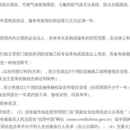
散指示系统、可燃气体探测系统、七氟丙烷气体灭火系统、防火分隔系统
订年度框架协议，服务有效期自协议签订之日起满一年。
和国境内外注册的企业法人，具有本次采购或服务的经营范围，在法律上
设行政主管部门颁发的消防设施工程专业承包贰级及以上资质、具备有效
任意一种情况即可：
至今（以合同签订时间为准），至少完成过3个消防设施施工或维修项目业
及业主盖章的验收合格证明材料）。
至今，至少承接过1个消防设施维修框架合同项目业绩（合同周期不少于一
框架合同及任一年度内派工单、验收证明、结算单等）。
的财务状况；
态；（2）没有被市场监督管理部门在“国家企业信用信息公示系统 ”（www.
高人民法院在“信用中国”网站（www.creditchina.gov.cn）或中
ov.cn/）或各级信用信息共享平台中列入失信被执行人名单（在公示期内）；（4）