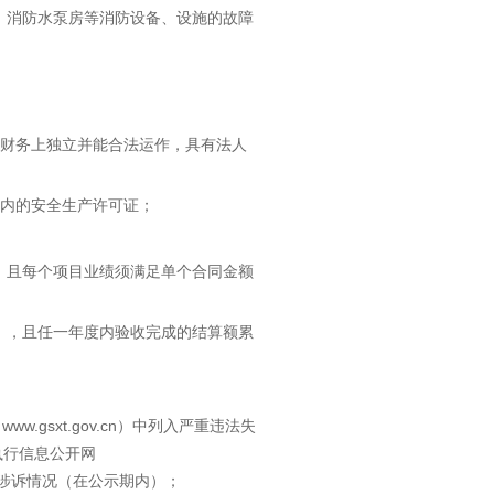
、消防水泵房等消防设备、设施的故障
和财务上独立并能合法运作，具有法人
期内的安全生产许可证；
绩，且每个项目业绩须满足单个合同金额
年），且任一年度内验收完成的结算额累
gsxt.gov.cn）中列入严重违法失
国执行信息公开网
无重大涉诉情况（在公示期内）；