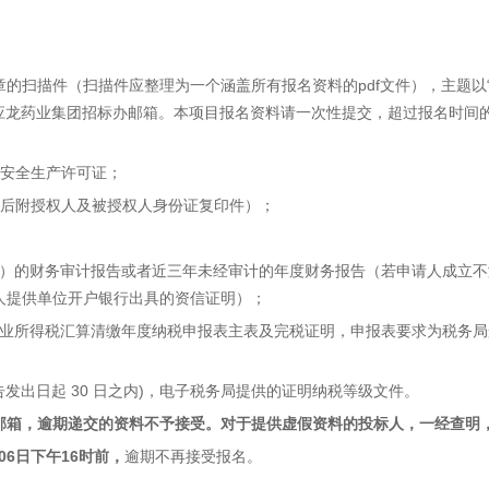
的扫描件（扫描件应整理为一个涵盖所有报名资料的pdf文件），主题以
马应龙药业集团招标办邮箱。本项目报名资料请一次性提交，超过报名时间
、安全生产许可证；
（后附授权人及被授权人身份证复印件）；
025年）的财务审计报告或者近三年未经审计的年度财务报告（若申请人成
人提供单位开户银行出具的资信证明）；
5年）企业所得税汇算清缴年度纳税申报表主表及完税证明，申报表要求为税
告发出日起 30 日之内)，电子税务局提供的证明纳税等级文件。
邮箱，逾期递交的资料不予接受。对于提供虚假资料的投标人，一经查明
月06日下午16时前，
逾期不再接受报名。