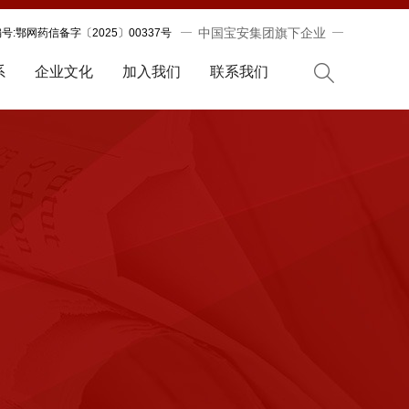
中国宝安集团旗下企业
:鄂网药信备字〔2025〕00337号
系
企业文化
加入我们
联系我们