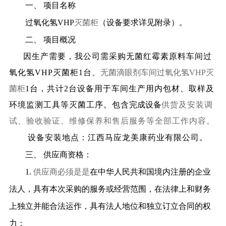
一、
项目名称
过氧化氢
VHP
灭菌柜
（设备要求详见附录）。
二、
项目概况
因生产需要，我公司需采购无菌红霉素原料车间过
氧化氢
VHP
灭菌柜
1
台、
无菌滴眼剂车间过氧化氢
VHP
灭
菌柜
1
台，共计
2
台设备用于车间生产用内包材、取样及
环境监测工具等灭菌工序。包含
完成设备
供货及安装调
试、验收验证、维修保养和售后服务等全部工作内容
。
设备安装地点：江西马应龙美康药业有限公司。
三、
供应商资格：
1.
供应商必须是是
在中华人民共和国境内注册的企业
法人，具有本次采购的服务或经营范围，在法律上和财务
上独立并能合法运作，具有法人地位和独立订立合同的权
力；