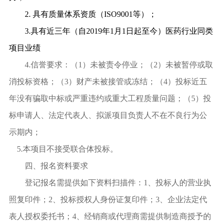
2.
具有质量体系资质（
ISO9001
等）；
3.
具有近三年（自
2019
年
1
月
1
日起至今）医药行业同类
项目业绩
4.
信誉要求：（
1
）未被责令停业；（
2
）未被暂停或取
消投标资格；（
3
）财产未被接管或冻结；（
4
）投标近五
年没有骗取中标或严重违约或重大工程质量问题；（
5
）投
标申请人、法定代表人、拟派项目负责人不在不良行为公
示期内；
5.
本项目不接受联合体投标。
四、报名资料要求
登记报名需提供如下资料扫描件：
1
、投标人的营业执
照复印件；
2
、投标授权人身份证复印件；
3
、企业法定代
表人授权委托书；
4
、经销商或代理商需提供制造商授予的