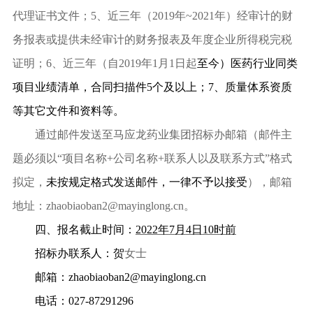
代理证书文件；
5
、近三年（
2019
年
~2021
年）经审计的财
务报表或提供未经审计的财务报表及年度企业所得税完税
证明；
6
、近三年（自
2019
年
1
月
1
日起
至今）医药行业同类
项目业绩清单，合同扫描件
5
个及以上；
7
、质量体系资质
等其它文件和资料等。
通过邮件发送至马应龙药业集团招标办邮箱（邮件主
题必须以
“
项目名称
+
公司名称
+
联系人以及联系方式
”
格式
拟定，
未按规定格式发送邮件，一律不予以接受
），邮箱
地址：
zhaobiaoban2@mayinglong.cn
。
四、报名截止时间：
2022
年
7
月
4
日
10
时前
招标办联系人：贺
女士
邮箱：
zhaobiaoban2@mayinglong.cn
电话：
027-87291296