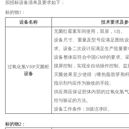
拟招标设备清单及
要求如下：
标的物
1
：
设备名称
技术要求及参
无菌红霉素车间使用，双扉
，
1
台。
设备尺寸、重量及型号应满足图纸设
求。设备二次设计应满足生产批量要
设备整体应符合中国
GMP
的要求。
摸屏控制，实现全自动操作控制、监
过氧化氢
VHP
灭菌柜
设备
灭菌效果至少使得（嗜热脂肪芽孢
指示剂均应作为验收的手段。
供应商应保证腔体内部的过氧化氢气
控与验证的方法。
设备工作条件：
B
级洁净区。
标的物
2
：