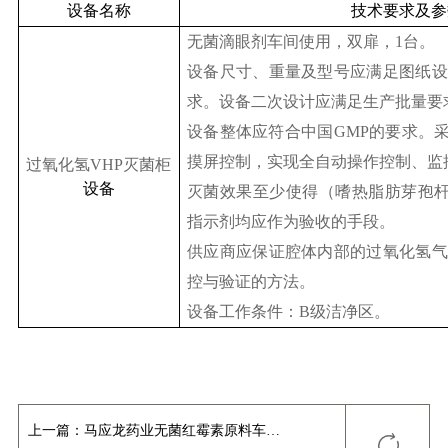
设备名称
技术要求及参
无菌滴眼剂车间使用，双扉，
1
台。
设备尺寸、重量及型号应满足图纸设
求。设备二次设计应满足生产批量要
设备整体应符合中国
GMP
的要求。
摸屏控制，实现全自动操作控制、监
过氧化氢
VHP
灭菌柜
设备
灭菌效果至少使得（嗜热脂肪芽孢
指示剂均应作为验收的手段。
供应商应保证腔体内部的过氧化氢气
控与验证的方法。
设备工作条件：
B
级洁净区。
上一篇：
马应龙药业无菌红霉素原料车间 脉动真空灭菌柜招标公告