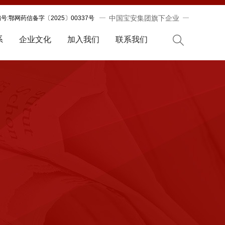
中国宝安集团旗下企业
:鄂网药信备字〔2025〕00337号
系
企业文化
加入我们
联系我们