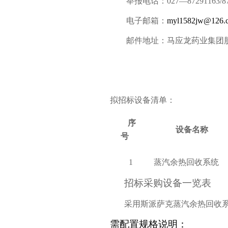
举报电话：
027
—
87291163/8
电子邮箱：
myl1582jw@126.
邮件地址：马应龙药业集团
拟招标设备清单：
序
设备名称
号
1
蒸汽余热回收系统
招标采购设备一览表
采用斯派萨克蒸汽余热回收
需配置规格说明：