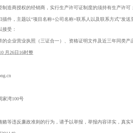
经
制造商授权的经销商，
实行生产许可证制度的须持有生产许可
扫描件，主题以
“
项目名称
+
公司名称
+
联系人以及联系方式
”
发送
以接受：
章的企业营业执照（三证合一）、
资格证明文件及近三年同类产
10
月
26
日
16
时整
ng.cn
周家湾
100
号
贿赂等违反廉政准则的行为，请予以举报，举报内容详实，真实