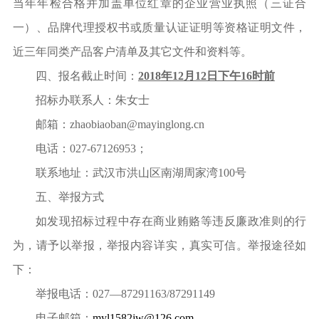
当年年检合格并加盖单位红章的企业营业执照（三证合
一）、品牌代理授权书或质量认证证明等资格证明文件，
近三年同类产品客户清单及其它文件和资料等。
四、报名截止时间：
2018
年
12
月
12
日下午
16
时前
招标办联系人：朱女士
邮箱：
zhaobiaoban@mayinglong.cn
电话：
027-67126953
；
联系地址：武汉市洪山区南湖周家湾
100
号
五、
举报方式
如发现招标过程中存在商业贿赂等违反廉政准则的行
为，请予以举报，举报内容详实，真实可信。举报途径如
下：
举报电话：
027
—
87291163/87291149
电子邮箱：
myl1582jw@126.com