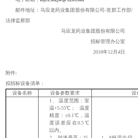
邮件地址：马应龙药业集团股份有限公司
-
党群工作部
/
法律监察部
马应龙药业集团股份有限公司
招标管理办公室
2018
年
12
月
4
日
附件
:
拟招标设备清单：
设备名称
设备参数要求
设
1、
温度范围：室
温
+5-55
℃； 温度
精度：
±0.1
℃，温
度误差应在
0.5
℃
以内。
2、
转速最高：
25-
1、
8
杯溶出仪，