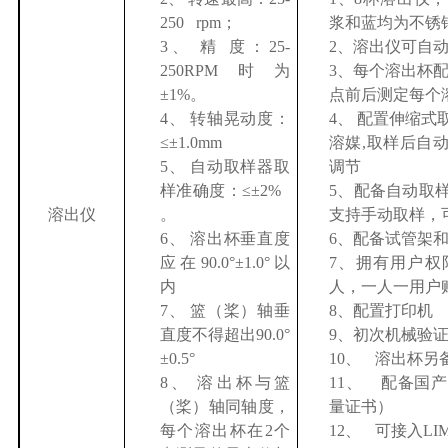
250 rpm
；
浆和蓝均为不锈
3、
精 度：
25-
2、
溶出仪可自
250RPM
时为
3、
每个溶出杯
±1%
。
点前后测定每个
4、
转轴晃动度：
4、
配置伸缩式
≤±1.0mm
溶媒
,
取样后自
5、
自动取样器取
调节
样准确度：
≤±2%
5、
配备自动取
溶出仪
。
支持手动取样，
6、
溶出杯垂直度
6、
配备试管架
应在
90.0°±1.0°
以
7、
拥有用户权
内
人，一人一用户
7、
篮（桨）轴垂
8、
配置打印机
直度不得超出
90.0°
9、
初次机械验
±0.5°
10、
溶出杯另
8、
溶出杯与篮
11、
配备国产
（桨）轴同轴度，
量证书）
每个溶出杯在
2
个
12、
可接入
LI