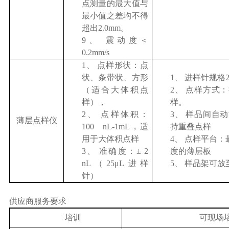
点测量的最大值与
最小值之差均不得
超出
2.0mm
。
9、
震动度＜
0.2mm/s
1、
点样形状：点
状、条带状、方形
1、
进样针规格
（适合大体积点
2、
点样方式：
样），
样。
2、
点样体积：
3、
样品间自动
薄层点样仪
100 nL-1mL
，适
持重叠点样
用于大体积点样
4、
点样平台：
3、
准确度：±
2
度的薄层板
nL
（
25μL
进样
5、
样品架可放
针）
供应商服务要求
培训
可现场