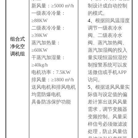
新风量：≥
5000 m
³
/h
制设计成自动控制
一级表冷冷量：
的模式。
≥
88KW
4、
根据回风温湿度
二级表冷冷量：
调节一级表冷水
≥
39KW
阀、二级表冷水
组合式
蒸汽加热量：
阀、蒸汽加热阀、
净化空
≥
60KW
蒸汽加湿阀的投入
调机组
干蒸汽加湿量：
量实现恒温恒湿控
≥
40kg/h
制报警系统可以发
电机功率：
7.5KW
送微信或手机
APP
排风量：≥
1800 m
³
/h
访问。
送风电机和排风电机
5、
根据送风风量实
均需防爆电机
际值与设定值的偏
具备防冻保护功能
差计算出送风风量
需求，调节变频器
变频控制。风量采
样信号必须做滤波
处理，防止风量信