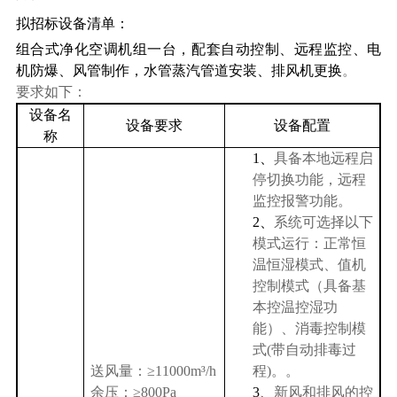
拟招标设备清单：
组合式净化空调机组一台，配套自动控制、远程监控、电
机防爆、风管制作，水管蒸汽管道安装、排风机更换
。
要求如下：
设备名
设备要求
设备配置
称
1、
具备本地远程启
停切换功能，远程
监控报警功能
。
2、
系统可选择以下
模式运行：正常恒
温恒湿模式、值机
控制模式（具备基
本控温控湿功
能）、消毒控制模
式
(
带自动排毒过
送风量：≥
11000m
³
/h
程
)
。。
余压：≥
800Pa
3、
新风和排风的控