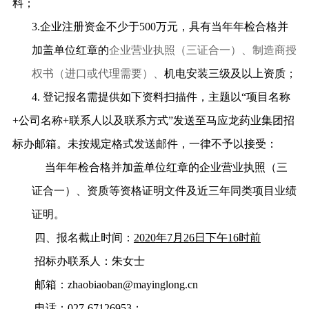
料；
3.
企业注册资金不少于
500
万元，具有
当年年检合格并
加盖单位红章的
企业营业执照（三证合一）、制造商授
权书（进口或代理需要）、
机电安装三级及以上资质；
4.
登记报名需提供如下资料扫描件，主题以
“
项目名称
+
公司名称
+
联系人以及联系方式
”
发送至马应龙药业集团招
标办邮箱。未按规定格式发送邮件，一律不予以接受：
当年年检合格并加盖单位红章的企业营业执照（三
证合一）、
资质等资格证明文件及近三年同类项目业绩
证明。
四、报名截止时间：
2020
年
7
月
26
日下午
16
时前
招标办联系人：朱女士
邮箱：
zhaobiaoban@mayinglong.cn
电话：
0
27-67126953
；