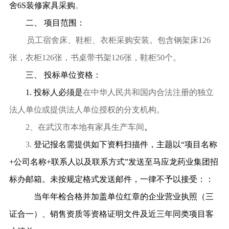
舍
6S
装修家具采购
。
二、
项目范围：
员工宿舍床、鞋柜、衣柜采购安装。包含
钢架床
126
张，衣柜
126
张，书桌带书架
126
张，鞋柜
50
个。
三、
投标单位资格：
1.
投标人必须是
在中华人民共和国内合法注册的独立
法人单位或提供法人单位授权的分支机构。
2
、在武汉市本地有家具生产车间
。
3.
登记报名需提供如下资料扫描件，主题以
“
项目名称
+
公司名称
+
联系人以及联系方式
”
发送至马应龙药业集团招
标办邮箱。未按规定格式发送邮件，一律不予以接受：
：
当年年检合格并加盖单位红章的企业营业执照（三
证合一）
、销售资质等资格证明文件及近三年同类项目客