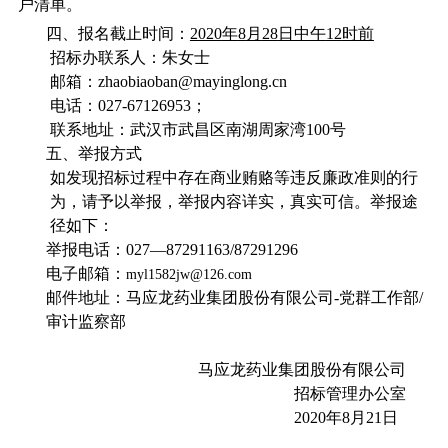
户清单。
四、报名截止时间：
2020
年
8
月
28
日中午
12
时前
招标办联系人：朱女士
邮箱：
zhaobiaoban@mayinglong.cn
电话：
0
27-67126953
；
联系地址：武汉市武昌区南湖周家湾
100
号
五、举报方式
如发现招标过程中存在商业贿赂等违反廉政准则的行
为，请予以举报，举报内容详实，真实可信。举报途
径如下：
举报电话：
027—87291163/87291296
电子邮箱：
myl1582jw@126.com
邮件地址：马应龙药业集团股份有限公司
-
党群工作部
/
审计监察部
马应龙药业集团股份有限公司
招标管理办公室
2020
年
8
月
21
日