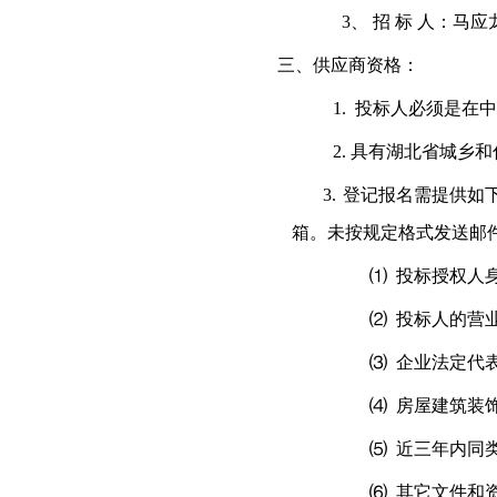
3、
招 标 人：马
三、供应商资格：
1.
投标人必须是在中
2.
具有湖北省城乡和
3.
登记报名需提供如
箱。未按规定格式发送邮
⑴
投标授权人
⑵
投标人的营
⑶
企业法定代
⑷
房屋建筑装
⑸
近三年内同
⑹
其它文件和