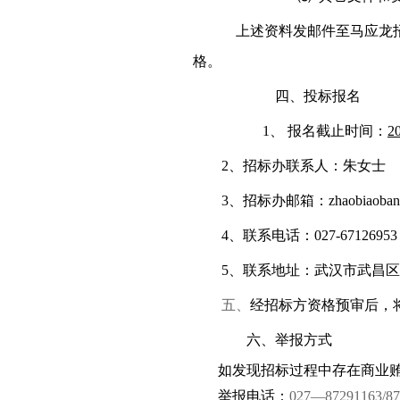
上述资料发邮件至马应龙
格。
四、
投标报名
1、
报名截止时间：
2
2
、招标办联系人：朱女士
3
、招标办邮箱：
zhaobiaoba
4
、联系电话：
0
27-67126953
5
、联系地址：武汉市武昌区
五、
经招标方资格预审后，
六、举报方式
如发现招标过程中存在商业
举报电话：
027
—
87291163/8