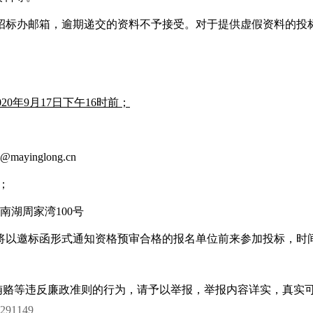
招标办邮箱，逾期递交的资料不予接受。对于提供虚假资料的投
020
年
9
月
17
日下午
16
时前；
n@mayinglong.cn
；
南湖周家湾
100
号
将以邀标函形式通知资格预审合格的报名单位前来参加投标，时
贿赂等违反廉政准则的行为，请予以举报，举报内容详实，真实
7291149