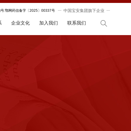
中国宝安集团旗下企业
:鄂网药信备字〔2025〕00337号
系
企业文化
加入我们
联系我们