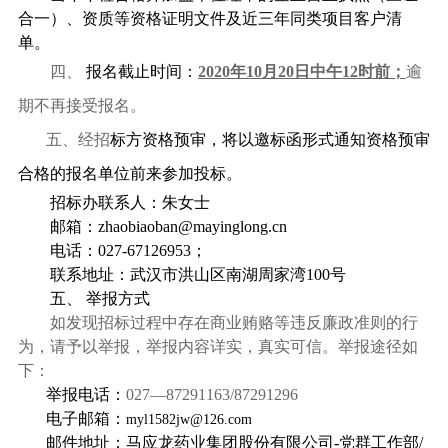
合一）
、资质等资格证明文件及近三年同类项目客户清
单。
四、
报名截止时间：
2020
年
10
月
20
日中午
12
时前；
逾
期不再接受报名。
五、经招
标方资格预审，将以邀标函形式通知资格预审
合格的报名单位前来参加投标。
招标办联系人：朱女士
邮箱：
zhaobiaoban@mayinglong.cn
电话：
027-67126953
；
联系地址：武汉市洪山区南湖周家湾
100
号
五、
举报方式
如发现招标过程中存在商业贿赂等违反廉政准则的行
为，请予以举报，举报内容详实，真实可信。举报途径如
下：
举报电话：
027
—
87291163/87291296
电子邮箱：
myl1582jw@126.com
邮件地址：马应龙药业集团股份有限公司
-
党群工作部
/