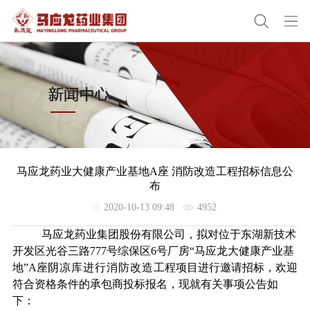
马应龙药业大健康产业基地A座 消防改造工程招标信息公
布
2020-10-13 09:48
4952
马应龙药业集团股份有限公司，拟对位于东湖新技术
开发区光谷三路
777
号综保区
6
号厂房“马应龙大健康产业基
地”
A
座
阴凉库进行消防改造
工程项目进行邀请招标，欢迎
符合资格条件的承包商投标报名，现就有关事项公告如
下：