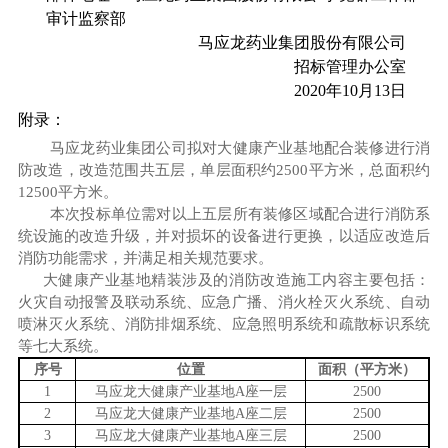
审计监察部
马应龙药业集团股份有限公司
招标管理办公室
2020
年
10
月
13
日
附录：
马应龙药业集团公司拟对大健康产业基地配合装修进行消
防改造，改造范围共五层，单层面积约
2500
平方米，总面积约
12500
平方米。
本次投标单位需对以上五层所有装修区域配合进行消防系
统设施的改造升级，并对损坏的设备进行更换，以适应改造后
消防功能需求，并满足相关规范要求。
大健康产业基地精装涉及的消防改造施工内容主要包括：
火灾自动报警及联动系统、应急广播、消火栓灭火系统、自动
喷淋灭火系统、消防排烟系统、应急照明系统和疏散标识系统
等七大系统。
序号
位置
面积（平方米）
1
马应龙大健康产业基地
A
座一层
2500
2
马应龙大健康产业基地
A
座二层
2500
3
马应龙大健康产业基地
A
座三层
2500