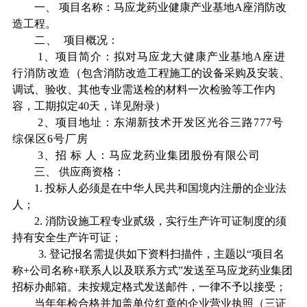
一、
项目名称：马应龙药业健康产业基地
A
座消防改
造工程。
二、
项目概况：
1
、项目简介：拟对马应龙大健康产业基地
A
座进
行消防改造
（包含消防改造工程施工的设备采购及安装、
调试、验收、其他专业需送检的材料一次检验等工作内
容，工期拟定
40
天，详见附录）
2
、项目地址：东湖新技术开发区光谷三路
777
号
综保区
6
号厂房
3
、招 标 人：马应龙药业集团股份有限公司
三、
供应商资格：
1.
投标人必须是在中华人民共和国境内注册的企业法
人；
2.
消防设施工程专业贰级
，
实行生产许可证制度的须
持有安全生产许可证；
3.
登记报名需提供如下资料扫描件，主题以“项目名
称
+
公司名称
+
联系人以及联系方式”发送至马应龙药业集团
招标办邮箱。未按规定格式发送邮件，一律不予以接受
；
当年年检合格并加盖单位红章的企业营业执照（三证