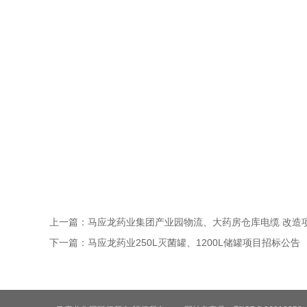
上一篇：
马应龙药业集团产业园物流、大药房仓库电缆 改造
下一篇：
马应龙药业250L灭菌罐、1200L储罐项目招标公告