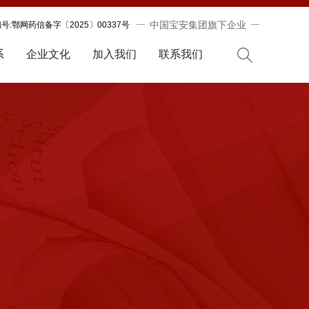
中国宝安集团旗下企业
:鄂网药信备字〔2025〕00337号
系
企业文化
加入我们
联系我们