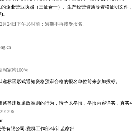
章的企业营业执照（三证合一）、生产经营资质等资格证明文件
年
)
。
2
月
24
日下午
16
时前
；逾期不再接受报名。
ng.cn
湖周家湾
100
号
以邀标函形式通知资格预审合格的报名单位前来参加投标。
贿赂等违反廉政准则的行为，请予以举报，举报内容详实，真实
7291296
om
股份有限公司
-
党群工作部
/
审计监察部