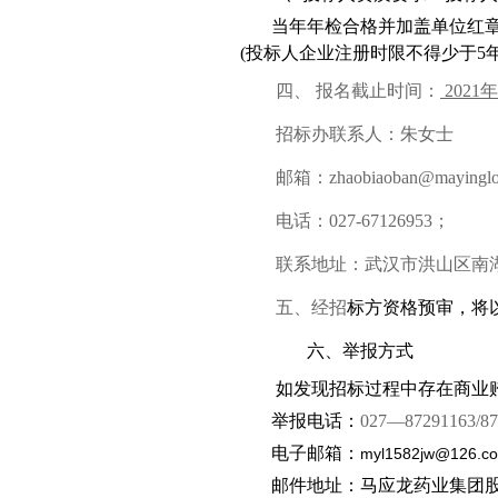
当年年检合格并加盖单位红
(
投标人企业注册时限不得少于
5
四、
报名截止时间：
2021
年
招标办联系人：朱女士
邮箱：
zhaobiaoban@mayinglo
电话：
0
27-67126953
；
联系地址：武汉市洪山区南
五、经招
标方资格预审，将
六、举报方式
如发现招标过程中存在商业
举报电话：
027
—
87291163/8
电子邮箱：
myl1582jw@126.c
邮件地址：马应龙药业集团