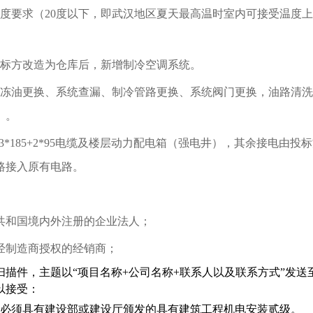
度要求（
20
度以下，即武汉地区夏天最高温时室内可接受温度上
标方改造为仓库后，新增制冷空调系统。
冻油更换、系统查漏、制冷管路更换、系统阀门更换，油路清洗
）。
3*185+2*95
电缆及楼层动力配电箱（强电井），其余接电由投标
路接入原有电路。
共和国境内外注册的企业法人；
经
制造商授权的经销商
；
扫描件，主题以
“
项目名称
+
公司名称
+
联系人以及联系方式
”
发送
以接受：
必须具有建设部或建设厅颁发的具有建筑工程机电安装贰级。