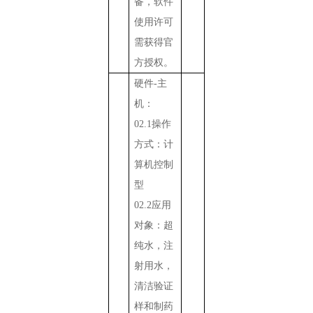
备，软件
使用许可
需获得官
方授权。
硬件
-
主
机：
02.1
操作
方式：计
算机控制
型
02.2
应用
对象：超
纯水，注
射用水，
清洁验证
样和制药