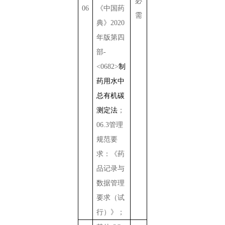
必
06
《中国药
需
典》
2020
年版第四
部
-
<0682>
制
药用水中
总有机碳
测定法
；
06.3
管理
规范要
求：《药
品记录与
数据管理
要求（试
行）》；