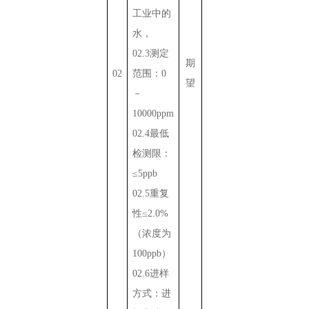
工业中的
水，
02.3
测定
期
02
范围：
0
望
－
10000ppm
02.4
最低
检测限：
≤
5ppb
02.5
重复
性≤
2.0%
（浓度为
100ppb
）
02.6
进样
方式：进