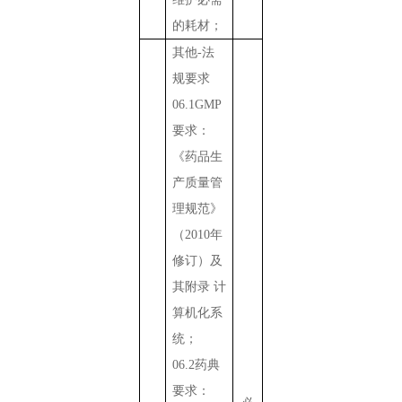
的耗材；
其他
-
法
规要求
06.1GMP
要求：
《药品生
产质量管
理规范》
（
2010
年
修订）及
其附录 计
算机化系
统；
06.2
药典
要求：