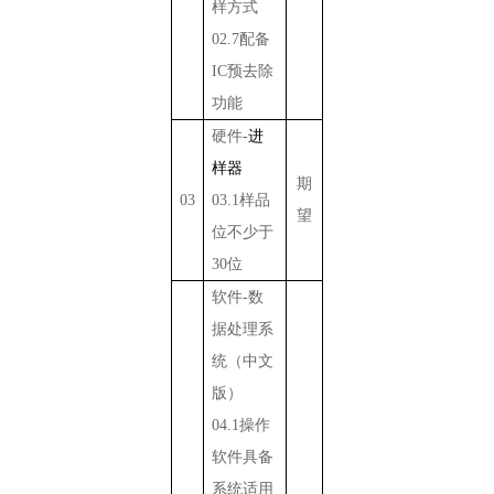
样方式
02.7
配备
IC
预去除
功能
硬件
-
进
样器
期
03
03.1
样品
望
位不少于
30
位
软件
-
数
据处理系
统（中文
版）
04.1
操作
软件具备
系统适用