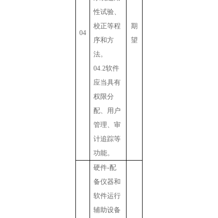
性试验、
校正等程
期
04
序和方
望
法。
04.2
软件
应当具有
权限分
配、用户
管理、审
计追踪等
功能。
硬件
-
配
备仪器和
软件运行
辅助设备