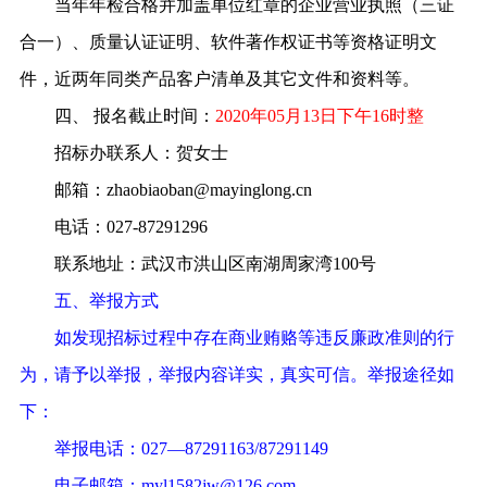
当年年检合格并加盖单位红章的企业营业执照（三证
合一）、质量认证证明、
软件著作权证书
等资格证明文
件，近两年同类产品客户清单及其它文件和资料等。
四、
报名截止时间：
2020
年
05
月
13
日下午
16
时整
招标办联系人：贺女士
邮箱：
zhaobiaoban@mayinglong.cn
电话：
027-87291296
联系地址：武汉市洪山区南湖周家湾
100
号
五、
举报方式
如发现招标过程中存在商业贿赂等违反廉政准则的行
为，请予以举报，举报内容详实，真实可信。举报途径如
下：
举报电话：
027—87291163/87291149
电子邮箱：
myl1582jw@126.com