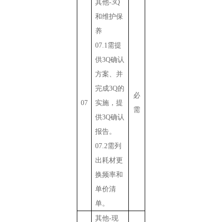
其他
-3Q
和维护保
养
07.1
需提
供
3Q
确认
方案、并
完成
3Q
的
必
07
实施，提
需
供
3Q
确认
报告。
07.2
需列
出耗材更
换频率和
单价清
单。
其他
-
现