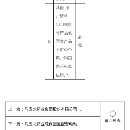
其他
-
用
户清单
10.1
同型
号产品或
必
10
同类产品
需
上市药企
用户和国
内药检单
位用户。
上一篇：
马应龙药业集团股份有限公司 大健康产业基地柴油发电机组采购招标公告
返回列表
下一篇：
马应龙药业综保园区配套电动叉车及钢制托盘项目公告