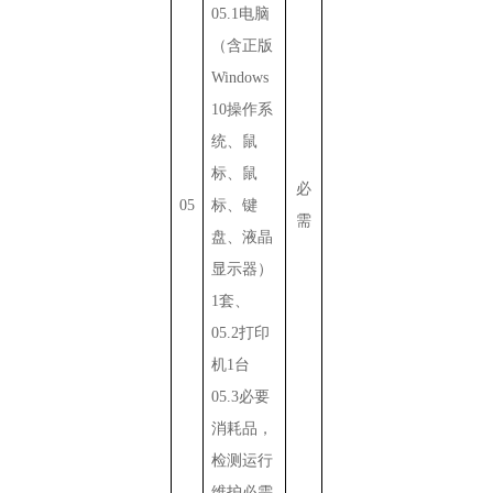
05.1
电脑
（含正版
Windows
10
操作系
统、鼠
标、鼠
必
05
标、键
需
盘、液晶
显示器）
1
套、
05.2
打印
机
1
台
05.3
必要
消耗品，
检测运行
维护必需