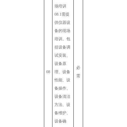
场培训
08.1
需提
供仪器设
备的现场
培训。包
括
设备调
试安装、
设备原
必
08
理、设备
需
性能、设
备操作、
设备清洁
方法、设
备维护、
设备确