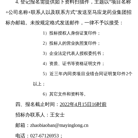
4.
登记报名需提供如下资料扫描件，主题以
“
项目名称
+
公司名称
+
联系人以及联系方式
”
发送至马应龙药业集团招
标办邮箱。未按规定格式发送邮件，一律不予以接受：
1
）投标授权人身份证复印件；
2
）投标人的营业执照复印件；
3
）企业法定代表人授权委托书；
4
）资质、证书等资格证明文件；
5
）近三年内同类项目业绩合同证明复印件
2
个
以上；
6
）其它文件和资料等。
四、报名截止时间：
2022
年
4
月
15
日
16
时前
招标办联系人：王女士
邮箱：
zhaobiaoban@mayinglong.cn
电话：
0
27-67126953
；