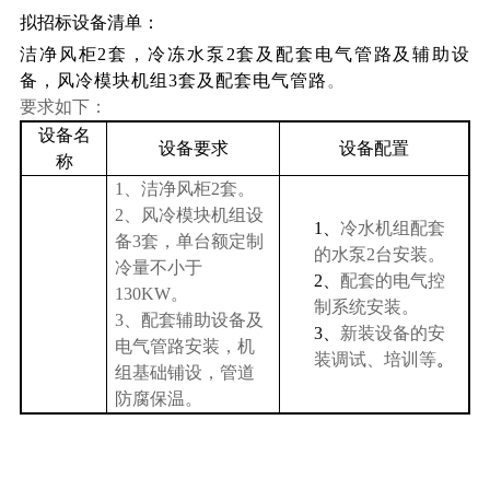
拟招标设备清单：
洁净风柜
2
套，冷冻水泵
2
套及配套电气管路及辅助设
备，风冷模块机组
3
套及配套电气管路
。
要求如下：
设备名
设备要求
设备配置
称
1
、洁净风柜
2
套
。
2
、风冷模块机组设
1、
冷水机组配套
备
3
套，单台额定制
的水泵
2
台安装。
冷量不小于
2、
配套的电气控
130KW
。
制系统安装。
3
、配套辅助设备及
3、
新装设备的安
电气管路安装，机
装调试、培训等
。
组基础铺设，管道
防腐保温。