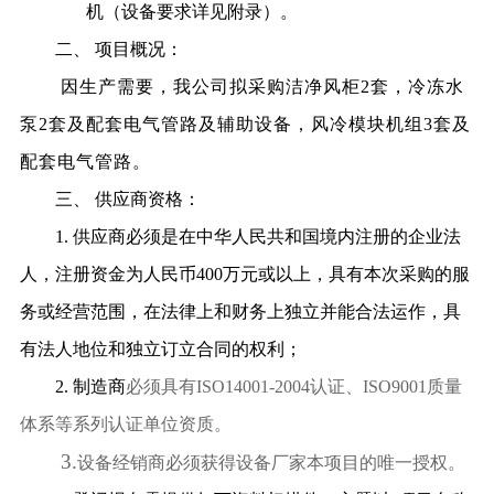
机（设备要求详见附录）。
二、
项目概况：
因生产需要，我公司拟采购洁净风柜
2
套，冷冻水
泵
2
套及配套电气管路及辅助设备，风冷模块机组
3
套及
配套电气管路。
三、
供应商资格：
1.
供应商
必须是在中华人民共和国境内注册的企业法
人，注册资金为人民币
400
万元或以上，具有本次采购的服
务或经营范围，在法律上和财务上独立并能合法运作，具
有法人地位和独立订立合同的权利；
2.
制造商
必须具有
ISO14001-2004
认证、
ISO9001
质量
体系等系列认证单位资质。
3.
设备经销商必须获得设备厂家本项目的唯一授权。