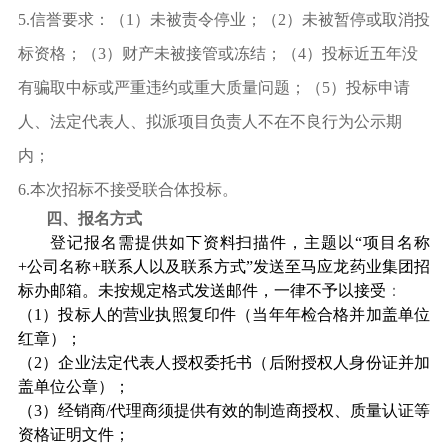
5.
信誉要求：（
1
）未被责令停业；（
2
）未被暂停或取消投
标资格；（
3
）财产未被接管或冻结；（
4
）投标近五年没
有骗取中标或严重违约或重大质量问题；（
5
）投标申请
人、法定代表人、拟派项目负责人不在不良行为公示期
内；
6.
本次招标不接受联合体投标。
四、报名方式
登记报名需提供如下资料扫描件，主题以
“
项目名称
+
公司名称
+
联系人以及联系方式
”
发送至马应龙药业集团招
标办邮箱。未按规定格式发送邮件，一律不予以接受
：
（
1
）投标人的营业执照复印件（当年年检合格并加盖单位
红章）；
（
2
）企业法定代表人授权委托书（后附授权人身份证并加
盖单位公章）；
（
3
）经销商
/
代理商须提供有效的制造商授权、质量认证等
资格证明文件；