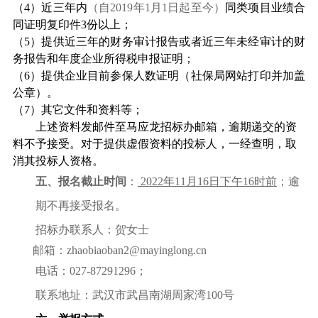
（
4
）近三年内
（
自
2019
年
1
月
1
日起至今
）
同类项目业绩合
同证明复印件
3
份以上；
（
5
）提供近三年的财务审计报告或者近三年未经审计的财
务报告和年度企业所得税申报证明；
（
6
）提供企业目前参保人数证明（社保局网站打印并加盖
公章）。
（
7
）其它文件和资料等；
上述资料发邮件至马应龙招标办邮箱，逾期递交的资
料不予接受。对于提供虚假资料的投标人，一经查明，取
消其投标人资格。
五、报名截止时间
：
2022
年
11
月
16
日下午
16
时前
；逾
期不再接受报名。
招标办联系人：贺女士
邮箱：
zhaobiaoban2@mayinglong.cn
电话：
0
27-87291296
；
联系地址：武汉市武昌南湖周家湾
100
号