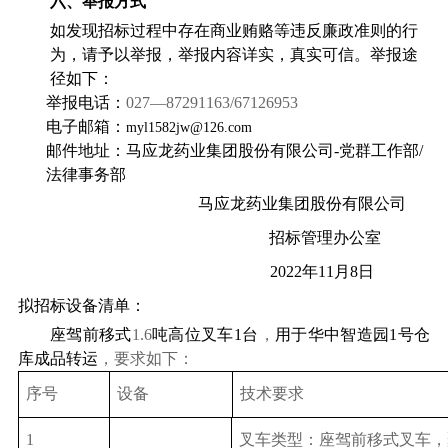
六、举报方式
如发现招标过程中存在商业贿赂等违反廉政准则的行
为，请予以举报，举报内容详实，真实可信。举报途
径如下：
举报电话：
027
—
87291163/67126953
电子邮箱：
myl1582jw@126.com
邮件地址：马应龙药业集团股份有限公司
-
党群工作部
/
法律事务部
马应龙药业集团股份有限公司
招标管理办公室
2022
年
11
月
8
日
拟招标设备清单：
座驾前移式
1.6
吨高位叉车
1
台
，
用于
华中智造园
1
号仓
库成品转运
，要求如下：
序号
设备
技术要求
1
叉车类型：座驾前移式叉车，