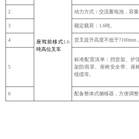
2
动力方式：交流蓄电池，容量
3
额定载荷：
1.6
吨。
4
货叉提升高度不低于
7100mm
座驾前移式
1.6
吨高位叉车
标准配置清单：挡货架、护
5
架防雨罩、座椅安全带、座
线缆等。
6
配备整体式侧移器，方便调整