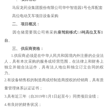
马应龙药业集团股份有限公司华中智造园
1
号仓库配套
高位电动叉车项目设备采购
二、
项目概况：
因仓储需要我公司将采购
座驾前移式
1.6
吨高位叉车
1
台
。
三、
供应商资格：
1.
供应商必须是在中华人民共和国境内外注册的企业法
人，具有本次采购的服务或经营范围，在法律上和财务上
独立并能合法运作，具有法人地位和独立订立合同的权
力。
2.
有设备销售权的制造商或经制造商授权的经销商，具有质
量管理体系认证证书；
3.
具有近三年（自
2019
年
1
月
1
日起至今）同类项目业绩；
4.
有良好的财务状况；