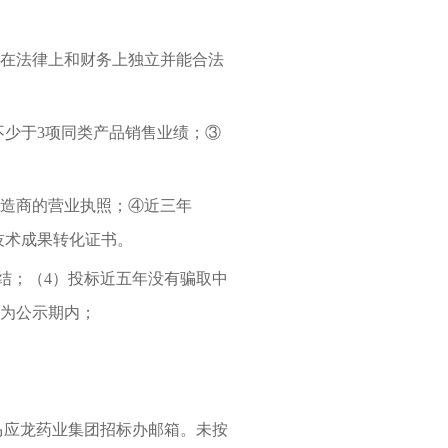
在法律上和财务上独立并能合法
不少于
3
项同类产品销售业绩；
③
造商的营业执照；
④
近三年
技术成果转化证书。
结；（
4
）投标近五年没有骗取中
为公示期内；
马应龙药业集团招标办邮箱。未按