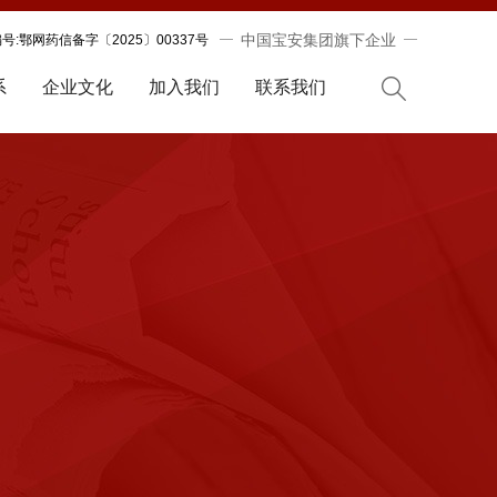
中国宝安集团旗下企业
:鄂网药信备字〔2025〕00337号
系
企业文化
加入我们
联系我们