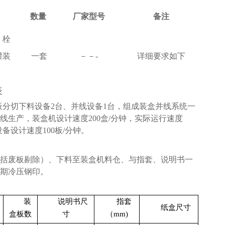
数量
厂家型号
备注
、栓
灌装
一套
－－
-
详细要求如下
表
板分切下料设备
2
台、并线设备
1
台，组成装盒并线系统一
线生产，装盒机设计速度
200
盒
/
分钟，实际运行速度
设备设计速度
100
板
/
分钟。
括废板剔除）、下料至装盒机料仓、与指套、说明书一
期冷压钢印。
装
说明书尺
指套
纸盒尺寸
盒板数
寸
（
mm)