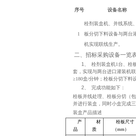
序号
设备名称
栓剂装盒机、并线系统
1
板分切下料设备与两台
机实现联线生产。
二、
招标采购设备一览
1、
栓剂装盒机
1
台、栓
套，实现与两台进口灌装机联
≥
180
盒
/
分钟；栓板分切下料
2、
完成功能如下：
栓板并线处理、栓板分切（包
并进行装盒，同时小盒完成三
装盒产品描述
产
材
栓板尺寸
品
质
（
mm
）