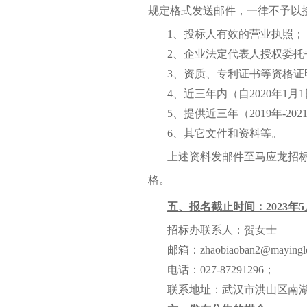
规定格式发送邮件，一律不予以
1
、投标人有效的营业执照；
2
、企业法定代表人授权委托
3
、资质、专利证书等资格证
4
、近三年内（
自
2020
年
1
月
1
5
、提供近三年（
2019
年
-202
6
、其它文件和资料等。
上述资料发邮件至马应龙招
格。
五、报名截止时间：
2023
年
5
招标办联系人：贺女士
邮箱：
zhaobiaoban2@mayingl
电话：
027-87291296
；
联系地址：武汉市洪山区南