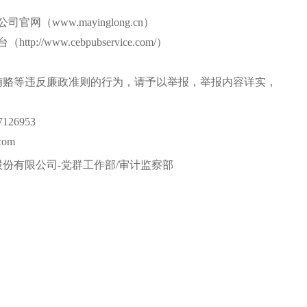
公司官网（
www.mayinglong.cn
）
台（
http://www.cebpubservice.com/
）
贿赂等违反廉政准则的行为，请予以举报，举报内容详实，
7126953
com
股份有限公司
-
党群工作部
/
审计监察部