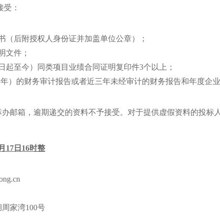
接受：
书（后附授权人身份证并加盖单位公章）；
明文件；
日起至今
）同类项目业绩合同证明复印件
3
个以上；
1
年）的财务审计报告或者近三年未经审计的财务报告和年度企
标办邮箱，逾期递交的资料不予接受。对于提供虚假资料的投标
月
17
日
16
时整
ong.cn
湖周家湾
100
号