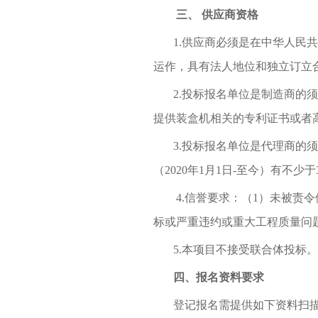
三、
供应商资格
1.
供应商必须是在中华人民共
运作，具有法人地位和独立订立
2.
投标报名单位是制造商的须
提供装盒机相关的专利证书或者
3.
投标报名单位是代理商的须
（
2020
年
1
月
1
日
-
至今）有不少于
4.
信誉要求：（
1
）未被责令
标或严重违约或重大工程质量问
5.
本项目不接受联合体投标。
四、报名资料要求
登记报名需提供如下资料扫描