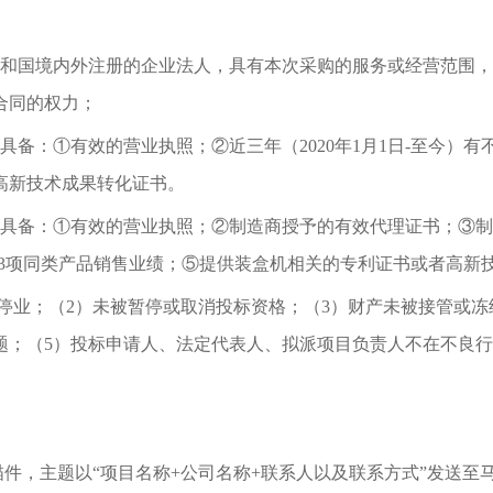
和国境内外注册的企业法人，具有本次采购的服务或经营范围，
合同的权力；
具备：①有效的营业执照；②近三年（
2020
年
1
月
1
日
-
至今）有
高新技术成果转化证书。
具备：①有效的营业执照；②制造商授予的有效代理证书；③制
3
项同类产品销售业绩；⑤
提供装盒机相关的专利证书或者高新
停业；（
2
）未被暂停或取消投标资格；（
3
）财产未被接管或冻
题；（
5
）投标申请人、法定代表人、拟派项目负责人不在不良行
件，主题以“项目名称
+
公司名称
+
联系人以及联系方式”发送至