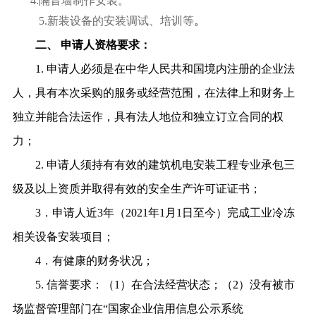
4.
隔音墙制作安装。
5.
新装设备的安装调试、培训等
。
二、
申请人资格要求：
1.
申请人
必须是在中华人民共和国境内注册的企业法
人，具有本次采购的服务或经营范围，在法律上和财务上
独立并能合法运作，具有法人地位和独立订立合同的权
力；
2.
申请人须持有有效的建筑机电安装工程专业承包三
级及以上资质并取得有效的安全生产许可证证书；
3
．申请人近
3
年（
2021
年
1
月
1
日至今）完成工业冷冻
相关设备安装项目；
4
．有健康的财务状况；
5.
信誉要求：（
1
）在合法经营状态；（
2
）没有被市
场监督管理部门在“国家企业信用信息公示系统