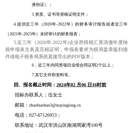
身份证）；
3.
资质、证书等资格证明文件；
4.
提供近三年（
2020
年
-2022
年）的财务审计报告或者近三年
（
2021
年
-2023
年）未经审计的财务报表；
5.
近三年（
2020
年
-2022
年
)
企业所得税汇算清缴年度纳
税申报表主表及完税证明，申报表要求为税局盖章版扫描
件或电子税务局系统直接导出的
PDF
版本；
6
．近三年内同类项目业绩合同证明
2
个以上；
7.
其它文件和资料等。
四、报名截止时间：
2024
年
02
月
06
日
16
时前
招标办联系人：伍女士
邮箱：
zhaobiaoban3@mayinglong.cn
电话：
0
27-67126953
；
联系地址：武汉市洪山区南湖周家湾
100
号