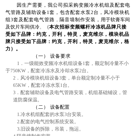
因生产需要，我公司拟采购变频冷水机组及配套电
气管路及辅助设备
1
套，包含配套水泵
2
台，风冷模块机
组
3
套及配套电气管路
，
隔音墙制作安装，
用于软膏车间
及饮片车间供冷
。
（
本次招标变频螺杆冷冻机品牌只接
受如下品牌：约克，开利，特灵，麦克维尔，模块机品
牌只接受如下品牌：约克，开利，特灵，麦克维尔，格
力）。
（一）
设备要求
1
．一级能效变频冷水机组设备
1
套，额定制冷量不小
于
750KW
，配套冷冻水及冷却水泵
2
台
。
2
．风冷模块机组设备
3
套，单台额定制冷量不小于
65KW
，配套冷冻水泵
1
台。
3
．配套辅助设备及电气管路安装，机组基础铺设，管
道防腐保温。
（二）
设备配置
1.
冷水机组配套的水泵
3
台安装。
2.
配套的电气控制系统安装。
3.
旧设备的拆除，吊装，拖运。