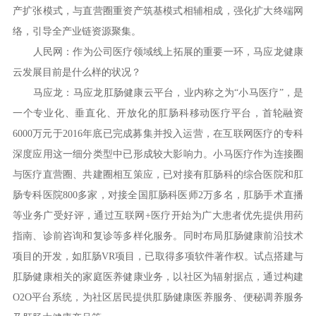
产扩张模式，与直营圈重资产筑基模式相辅相成，强化扩大终端网
络，引导全产业链资源聚集。
人民网：作为公司医疗领域线上拓展的重要一环，马应龙健康
云发展目前是什么样的状况？
马应龙：马应龙肛肠健康云平台，业内称之为“小马医疗”，是
一个专业化、垂直化、开放化的肛肠科移动医疗平台，首轮融资
6000万元于2016年底已完成募集并投入运营，在互联网医疗的专科
深度应用这一细分类型中已形成较大影响力。小马医疗作为连接圈
与医疗直营圈、共建圈相互策应，已对接有肛肠科的综合医院和肛
肠专科医院800多家，对接全国肛肠科医师2万多名，肛肠手术直播
等业务广受好评，通过互联网+医疗开始为广大患者优先提供用药
指南、诊前咨询和复诊等多样化服务。同时布局肛肠健康前沿技术
项目的开发，如肛肠VR项目，已取得多项软件著作权。试点搭建与
肛肠健康相关的家庭医养健康业务，以社区为辐射据点，通过构建
O2O平台系统，为社区居民提供肛肠健康医养服务、便秘调养服务