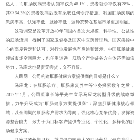
亿人，而肛肠疾病患者认知率仅为48.1%，患者就诊率仅有28%，
其中64.3%的患者发病后没有采取任何诊疗措施。我国肛肠疾病的
患病率高、认知率低、就诊率低，这种态势在基层市场更加明显。
这项调查是改革开放40年间国内首次大规模、科学性、公益性
的肛肠流调，得到了国家卫健委及国家中医药管理局、国家疾控中
心的高度肯定和认可，对行业发展也有启迪和警示。中国肛肠健康
领域市场空间巨大，也任重道远，肛肠全产业链各方主体还需加倍
努力，马应龙也是责无旁贷，义不容辞。
人民网：公司构建肛肠健康方案提供商的目标是什么？
马应龙：在肛肠诊疗、肛肠康复养生等业务探索数年之后，
2017年4月，公司董事长陈平先生宣示马应龙转型升级的战略举
措，力争升级成为“肛肠健康方案提供商”：聚焦肛肠健康核心领
域，以全周期的肛肠客户需求为导向，强化核心竞争优势，发挥资
源整合能力，致力于为目标客户提供专业化、个性化、多样化的肛
肠健康方案。
马应龙的长期目标，就是做中国最大的肛肠药品（健康产品）