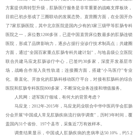
方案提供商转型升级，肛肠医疗服务是非常重要的战略支撑板块，
目前已初步形成了三圈联动的发展态势。直营圈方面，在全国开办
了7家肛肠医院，其中北京医院是国内少有的3家三级甲等肛肠专科
医院之一，床位数1200多张，已是中国直营床位数最多的肛肠连锁
医院，形成了品牌影响力，逐步占据行业诊疗技术制高点；共建圈
方面，通过“全国百家重点肛肠专科共建计划”，与地县级公立医院
联合共建马应龙肛肠诊疗中心，已签约30多家，深度开发基层市
场，战略合作渐入良性轨道；连接圈方面，搭建“小马医疗”专业
化、垂直化、开放化的肛肠科移动医疗平台，对接有肛肠科的综合
医院和肛肠专科医院800多家，不断深化业务连接和增值服务。
人民网：进军医疗领域，有何大的背景考虑？
马应龙：2012年-2015年，马应龙药业联合中华中医药学会肛肠
分会开展“中国成人常见肛肠疾病流行病学调查”，历时3年时间，覆
盖国内31个省份、197个县市，采集近7万有效样本。
调查结果显示，中国成人肛肠疾病的患病率达50.10%，约5.2