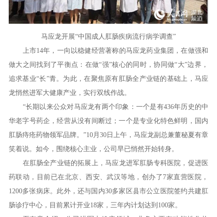
马应龙开展“中国成人肛肠疾病流行病学调查”
上市14年，一向以稳健经营著称的马应龙药业集团，在做强和
做大之间找到了平衡点：在做“强”核心的同时，协同做“大”边界，
追求基业“长”青。为此，在聚焦原有肛肠全产业链的基础上，马应
龙悄然进军大健康产业，实行双线作战。
“长期以来公众对马应龙有两个印象：一个是有436年历史的中
华老字号药企，经营从没有间断过；一个是专业化特色鲜明，国内
肛肠痔疮药物领军品牌。”10月30日上午，马应龙副总兼董秘夏有章
笑着说。如今，围绕核心主业，公司早已悄然开始转身。
在肛肠全产业链的拓展上，马应龙进军肛肠专科医院，促进医
药联动，目前已在北京、西安、武汉等地，创办了7家直营医院，
1200多张病床。此外，还与国内30多家区县市公立医院签约共建肛
肠诊疗中心，目前累计开业18家，三年内计划达到100家。