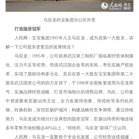
马应龙药业集团办公区外景
打造隐形冠军
人民网：宝安集团1995年入主马应龙，成为其第一大股东，讲
解一下公司股东变更后的发展情况？
马应龙：1995年，公司前身武汉第三制药厂面临着经营体制僵
化、活力不足等劣势。凭借武汉国企改革的东风，率先实施产权改
革，实现了股权结构多元化。其后在第一大股东宝安集团和第二大
股东武汉国资公司的协力支持下，于1996年全面恢复使用马应龙商
号，实施品牌经营战略，打造市场细分的强势品牌。为此，公司集
中资源聚焦肛肠治痔主业，全力发展痔疮膏、痔疮栓等系列化药
物，转换机制，深挖肛肠护城河，构建战略性竞争屏障。通过持续
努力，马应龙成为细分行业典型的隐形冠军，肛肠治痔类药物连续
多年零售市场份额达40%以上，“痔疮药，马应龙”获得广泛认同。
人民网：马应龙一直聚焦于专业化发展，公司经营业绩稳健，