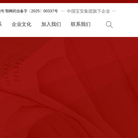
中国宝安集团旗下企业
:鄂网药信备字〔2025〕00337号
系
企业文化
加入我们
联系我们