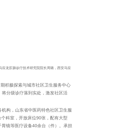
马应龙肛肠诊疗技术研究院院长周璐，西安马应
时期积极探索与城市社区卫生服务中心
，将分级诊疗落到实处，激发社区活
务机构，山东省中医药特色社区卫生服
余个科室，开放床位90张，配有大型
子胃镜等医疗设备40余台（件）。承担