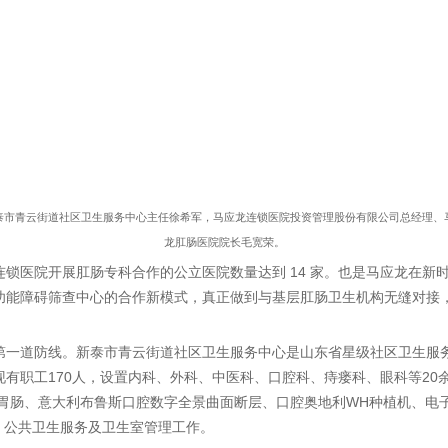
泰市青云街道社区卫生服务中心主任徐希军，马应龙连锁医院投资管理股份有限公司总经理、
龙肛肠医院院长毛宽荣。
锁医院开展肛肠专科合作的公立医院数量达到 14 家。也是马应龙在新
功能障碍筛查中心的合作新模式，真正做到与基层肛肠卫生机构无缝对接
第一道防线。新泰市青云街道社区卫生服务中心是山东省星级社区卫生服
有职工170人，设置内科、外科、中医科、口腔科、痔瘘科、眼科等20
数字胃肠、意大利布鲁斯口腔数字全景曲面断层、口腔奥地利WH种植机、电
疗、公共卫生服务及卫生室管理工作。