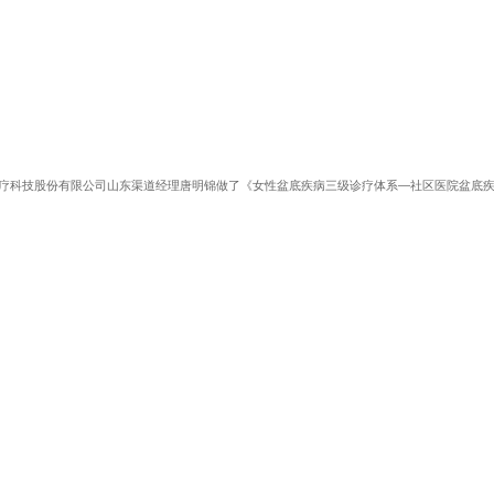
疗科技股份有限公司山东渠道经理唐明锦做了《女性盆底疾病三级诊疗体系—社区医院盆底