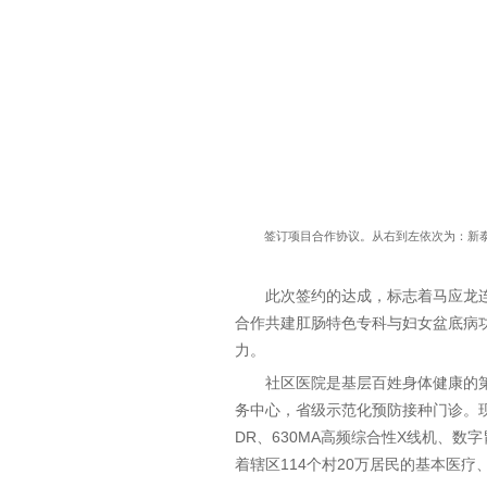
签订项目合作协议。从右到左依次为：新
此次签约的达成，标志着马应龙连
合作共建肛肠特色专科与妇女盆底病
力。
社区医院是基层百姓身体健康的
务中心，省级示范化预防接种门诊。现
DR、630MA高频综合性X线机、
着辖区114个村20万居民的基本医