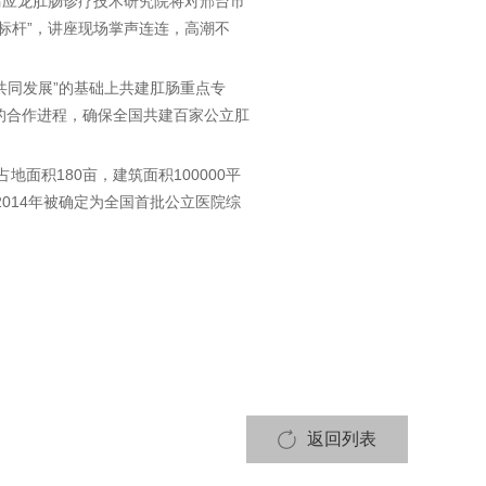
马应龙肛肠诊疗技术研究院将对邢台市
标杆”，讲座现场掌声连连，高潮不
共同发展”的基础上共建肛肠重点专
的合作进程，确保全国共建百家公立肛
地面积180亩，建筑面积100000平
014年被确定为全国首批公立医院综
返回列表