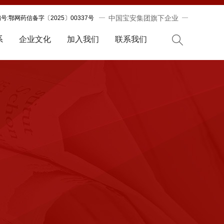
中国宝安集团旗下企业
:鄂网药信备字〔2025〕00337号
系
企业文化
加入我们
联系我们