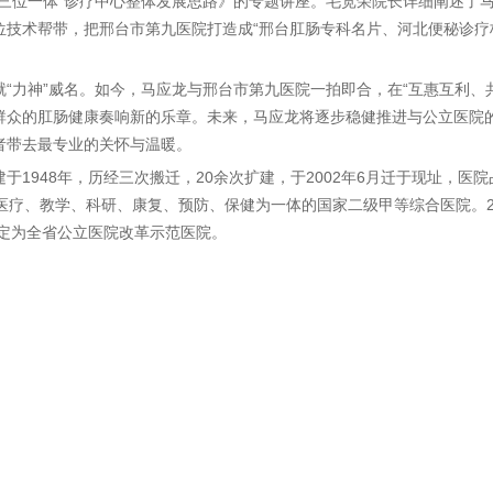
“三位一体”诊疗中心整体发展思路》的专题讲座。毛宽荣院长详细阐述了
位技术帮带，把邢台市第九医院打造成“邢台肛肠专科名片、河北便秘诊疗
“力神”威名。如今，马应龙与邢台市第九医院一拍即合，在“互惠互利、
群众的肛肠健康奏响新的乐章。未来，马应龙将逐步稳健推进与公立医院
者带去最专业的关怀与温暖。
1948年，历经三次搬迁，20余次扩建，于2002年6月迁于现址，医院占
医疗、教学、科研、康复、预防、保健为一体的国家二级甲等综合医院。2
确定为全省公立医院改革示范医院。