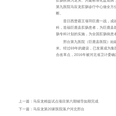
肛肠疾病为龙头、共建标准化盆底病
第九医院马应龙肛肠诊疗中心做全方
断。
昔日西楚霸王项羽巨鹿一战，成就
科，造福巨鹿县肛肠患者，为巨鹿县
肠专科计划的实施，为全国肛肠病患
邢台第九医院（巨鹿县医院）始建于
米。经过69年的建设，已发展成为集
合改革点，2016年被河北省卫计委
上一篇：
马应龙精益试点项目第六期辅导如期完成
下一篇：
马应龙第20家医院落户河北邢台