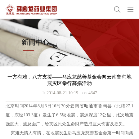
一方有难，八方支援——马应龙慈善基金会向云南鲁甸地
震灾区举行募捐活动
2014-08-21 10:19
4647
北京时间2014年8月3日16时30分云南省昭通市鲁甸县（北纬27.1
度，东经103.3度）发生了6.5级地震，震源深度12公里，此次地震
强度大，波及面广，给灾区民众生命财产造成巨大伤害及损失。
灾难无情人有情，在地震发生后马应龙慈善基金会第一时间向集