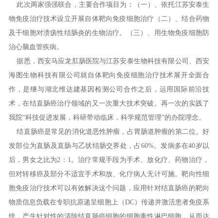
此次两家强强联合，主要合作项目为：（一）、依托江苏安泰生
物免疫治疗技术设立开展自体靶向免疫细胞治疗（二）、结合药物
及干细胞对溃疡性结肠炎的生物治疗。（三）、用生物免疫细胞防
治心脑血管疾病。
据悉，西安马应龙肛肠医院与江苏安泰生物科技有限公司、西安
海图生物科技有限公司就自体靶向免疫细胞治疗技术展开全面合
作，是继与湖北维达建基因检测公司合作之后，运用国际前沿技
术，在结直肠癌治疗领域的又一次重大技术突破。再一次的实践了
我院“科技促进发展，科研带动临床，科学规范管理”的办院理念。
结直肠癌是常见的消化道恶性肿瘤，占胃肠道肿瘤的第二位。好
发部位为直肠及直肠与乙状结肠交界处，占60%。发病多在40岁以
后，男女之比为2：1。治疗常规手段为手术、放化疗、药物治疗，
但对转移癌及部分不适宜手术和放、化疗病人无计可施。靶向性细
胞免疫治疗技术可以有效解决这个问题，应用针对结直肠癌的靶向
物质信息负载在专职抗原递呈细胞上（DC）传递并激活患者免疫系
统，产生针对性的清除结直肠癌细胞的细胞毒性淋巴细胞，从而达