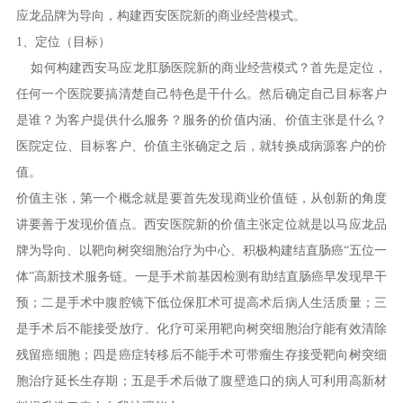
应龙品牌为导向，构建西安医院新的商业经营模式。
1、定位（目标）
如何构建西安马应龙肛肠医院新的商业经营模式？首先是定位，
任何一个医院要搞清楚自己特色是干什么。然后确定自己目标客户
是谁？为客户提供什么服务？服务的价值内涵、价值主张是什么？
医院定位、目标客户、价值主张确定之后，就转换成病源客户的价
值。
价值主张，第一个概念就是要首先发现商业价值链，从创新的角度
讲要善于发现价值点。西安医院新的价值主张定位就是以马应龙品
牌为导向、以靶向树突细胞治疗为中心、积极构建结直肠癌“五位一
体”高新技术服务链。一是手术前基因检测有助结直肠癌早发现早干
预；二是手术中腹腔镜下低位保肛术可提高术后病人生活质量；三
是手术后不能接受放疗、化疗可采用靶向树突细胞治疗能有效清除
残留癌细胞；四是癌症转移后不能手术可带瘤生存接受靶向树突细
胞治疗延长生存期；五是手术后做了腹壁造口的病人可利用高新材