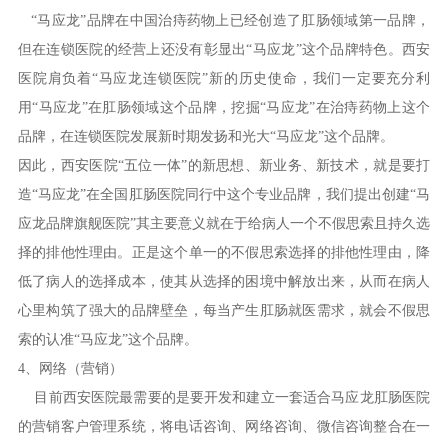
“马应龙”品牌在中国治痔药物上已经创造了肛肠领域第一品牌，
但在连锁医院的经营上还没有彰显出“马应龙”这个品牌特色。西安
医院肩负着“马应龙连锁医院”新的历史使命，我们一定要充分利
用“马应龙”在肛肠领域这个品牌，挖掘“马应龙”在治痔药物上这个
品牌，在连锁医院发展新时期发扬和光大“马应龙”这个品牌。
因此，西安医院“五位一体”的新思想、新业务、新技术，就是要打
造“马应龙”在全国肛肠医院同行中这个专业品牌，我们提出创建“马
应龙品牌旗舰医院”其主要意义就在于给病人一个不假思索且持久选
择的排他性理由。正是这个单一的不假思索选择的排他性理由，降
低了病人的选择成本，使其从选择的困境中解放出来，从而在病人
心里构筑了强大的品牌壁垒，每当产生肛肠就医需求，就会不假思
索的认准“马应龙”这个品牌。
4、网络（营销）
目前西安医院最需要的是要开发和建立一套适合马应龙肛肠医院
的营销客户管理系统，将电话咨询、网络咨询、微信咨询整合在一