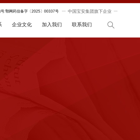
中国宝安集团旗下企业
:鄂网药信备字〔2025〕00337号
系
企业文化
加入我们
联系我们