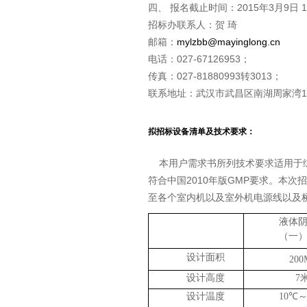
四、 报名截止时间：2015年3月9日 16
招标办联系人：贺 琦
邮箱：
mylzbb@mayinglong.cn
电话：027-67126953；
传真：027-81880993转3013；
联系地址：武汉市武昌区南湖周家湾1
马应龙药业集团
拟招标设备清单及技术要求：
本用户需求书所列技术要求适用于综
符合中国2010年版GMP要求。本
至各个室内机以及室外机电源线以及
液体
（一
设计面积
200
设计高度
7
设计温度
10
℃