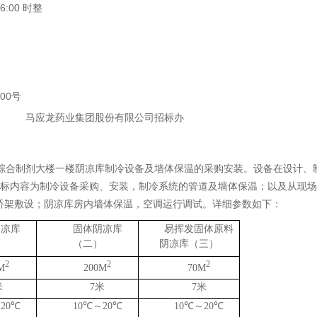
:00 时整
00号
股份有限公司招标办
合制剂大楼一楼阴凉库制冷设备及墙体保温的采购安装。设备在设计、
次招标内容为制冷设备采购、安装，制冷系统的管道及墙体保温；以及从现
桥架敷设；阴凉库房内墙体保温，空调运行调试。详细参数如下：
阴凉库
固体阴凉库
易挥发固体原料
）
（二）
阴凉库（三）
2
2
2
M
200M
70M
米
7
米
7
米
～
20
℃
10
℃
～
20
℃
10
℃
～
20
℃