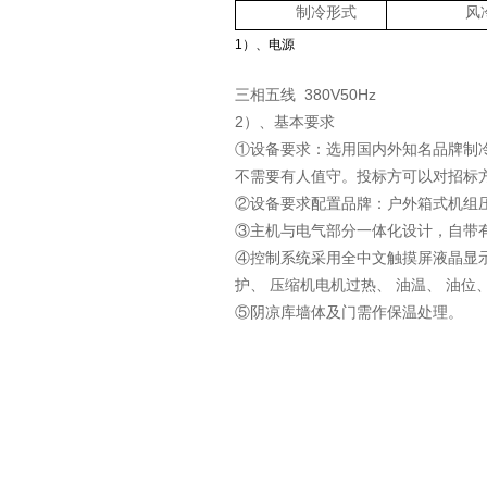
制冷形式
风
1）、电源
三相五线 380V50Hz
2）、基本要求
①设备要求：选用国内外知名品牌制
不需要有人值守。投标方可以对招标
②设备要求配置品牌：户外箱式机组
③主机与电气部分一体化设计，自带
④控制系统采用全中文触摸屏液晶显
护、 压缩机电机过热、 油温、 油
⑤阴凉库墙体及门需作保温处理。