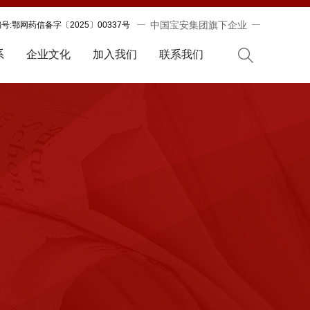
中国宝安集团旗下企业
:鄂网药信备字〔2025〕00337号
系
企业文化
加入我们
联系我们