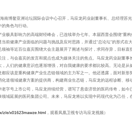
普会在海南博鳌亚洲论坛国际会议中心召开，马应龙药业副董事长、总经理苏
中的角色与行动。
产业极具影响力的高端财经峰会，已连续举办七年。本届西普会围绕“重构
述当前健康产业面临的问题与挑战及应对思路，并通过“总论坛”的形式在
见领袖等近百位嘉宾围绕大会主题展开了阐述与探讨，求同存异，目标直
关注，与会嘉宾的发言和观点也成为媒体关注的焦点。马应龙药业副董事
大，人们的健康意识也逐渐增强，对自我健康的要求都比较高。无论是从
龙都应该是重构健康产业生态链领域的主力军之一。他还透露，面对新形
消化道领域健康方案的提供商，构建商业生态链，马应龙的远程诊断、移
华老字号上市公司，马应龙持续经营，谱写了悬壶济世的医药传奇，如今
康领域延展的医药集团公司。未来，马应龙将以实现中药现代化为己任，
e/x/z/e/x01623mawze.html
，观看凤凰卫视专访马应龙视频）