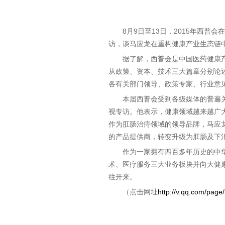
8月9日至13日，2015年西
访，谈马应龙在重构健康产业生态链
据了解，西普会是中国医药健康
从政策、资本、技术三大篇章分别论
各有关部门领导、政策专家、行业意
本届西普会受到各级媒体的普遍
视专访。他表示，健康领域越来越广
作为肛肠治痔领域的领导品牌，马应
的产品提供商，转变升级为肛肠及下
作为一家拥有四百多年历史的中
术、医疗服务三大业务板块并向大健
往开来。
（点击网址
http://v.qq.com/pag