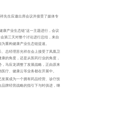
光祥先生应邀出席会议并接受了媒体专
健康产业生态链”这一主题进行，会议
大会第三天对整个讨论进行总结，来自
指为重构健康产业生态链提速。
长、总经理苏光祥在会上接受了凤凰卫
健康的角度，还是从医药行业的角度，
势，马应龙调整了发展战略，正由原来
动医疗、健康云等业务都在开展中。
已发展成为一个拥有药品经营、诊疗技
在品牌经营战略的指引下与时俱进，继