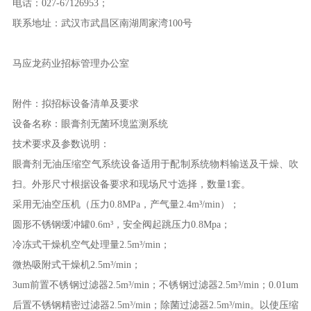
电话：027-67126953；
联系地址：武汉市武昌区南湖周家湾100号
马应龙药业招标管理办公室
附件：拟招标设备清单及要求
设备名称：眼膏剂无菌环境监测系统
技术要求及参数说明：
眼膏剂无油压缩空气系统设备适用于配制系统物料输送及干燥、吹
扫。外形尺寸根据设备要求和现场尺寸选择，数量1套。
采用无油空压机（压力0.8MPa，产气量2.4m³/min）；
圆形不锈钢缓冲罐0.6m³，安全阀起跳压力0.8Mpa；
冷冻式干燥机空气处理量2.5m³/min；
微热吸附式干燥机2.5m³/min；
3um前置不锈钢过滤器2.5m³/min；不锈钢过滤器2.5m³/min；0.01um
后置不锈钢精密过滤器2.5m³/min；除菌过滤器2.5m³/min。以使压缩