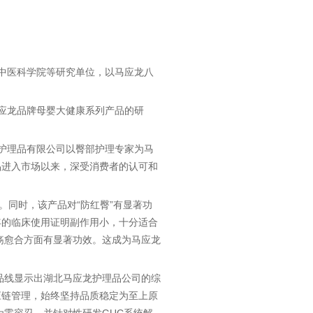
国中医科学院等研究单位，以马应龙八
马应龙品牌母婴大健康系列产品的研
龙护理品有限公司以臀部护理专家为马
品进入市场以来，深受消费者的认可和
。同时，该产品对“防红臀”有显著功
年的临床使用证明副作用小，十分适合
疡愈合方面有显著功效。这成为马应龙
品线显示出湖北马应龙护理品公司的综
应链管理，始终坚持品质稳定为至上原