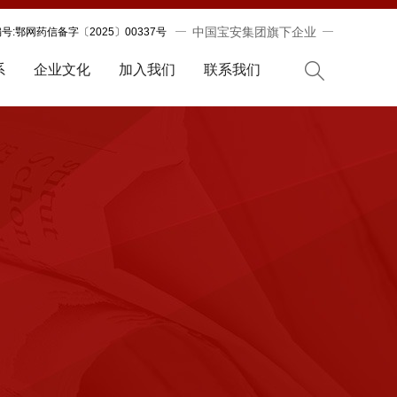
中国宝安集团旗下企业
:鄂网药信备字〔2025〕00337号
系
企业文化
加入我们
联系我们