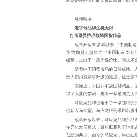
应龙护理品公司此次参展取得了圆满
延伸阅读
老字号品牌生机无限
打造母婴护理领域国货精品
改革开放30多年以来，“中国制
造”之路越走越窄时，“中国制造”如
纽带，走出了一条高性价比、高技术含
随着中国消费市场的日益成熟、
应人们消费需求升级的潮流，让更多“
实际上，中国并不缺国货精品。
得了大众的信赖，走着一条老国货历久
马应龙品牌也走出了一条独特的开
创始人马金堂。马应龙眼药采用名贵
改革开放以来，马应龙品牌产品
多元化发展模式，聚焦肛肠和下消化
创新的典型。如今的马应龙，早已在