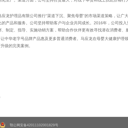
动化生产。渠道方面，公司坚持控货最大，对线下串货和线上扰乱价格行为
马应龙护理品有限公司推行“渠道下沉、聚焦母婴”的市场渠道策略，让广
的产品和服务。公司坚持帮助客户与企业共同成长。2016年，公司投
察、制定、指导、实施动销方案，帮助合作伙伴更有效寻找潜在消费者、
级，让中华老字号品牌产品惠及更多普通消费者。马应龙在母婴大健康护理
新升级的完美案例。
会
鄂公网安备42011102001829号