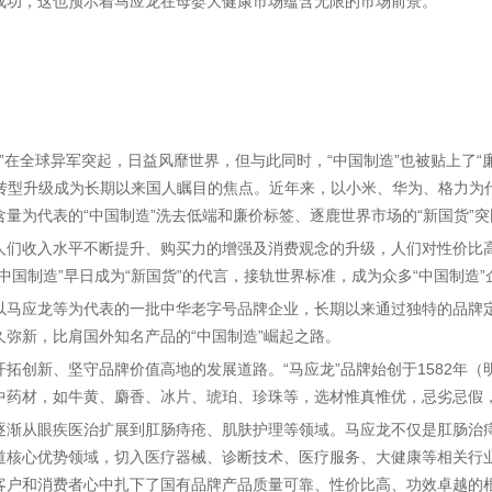
成功，这也预示着马应龙在母婴大健康市场蕴含无限的市场前景。
造”在全球异军突起，日益风靡世界，但与此同时，“中国制造”也被贴上了“
何转型升级成为长期以来国人瞩目的焦点。近年来，以小米、华为、格力为
量为代表的“中国制造”洗去低端和廉价标签、逐鹿世界市场的“新国货”
人们收入水平不断提升、购买力的增强及消费观念的升级，人们对性价比
中国制造”早日成为“新国货”的代言，接轨世界标准，成为众多“中国制造
以马应龙等为代表的一批中华老字号品牌企业，长期以来通过独特的品牌
弥新，比肩国外知名产品的“中国制造”崛起之路。
拓创新、坚守品牌价值高地的发展道路。“马应龙”品牌始创于1582年（
中药材，如牛黄、麝香、冰片、琥珀、珍珠等，选材惟真惟优，忌劣忌假
逐渐从眼疾医治扩展到肛肠痔疮、肌肤护理等领域。马应龙不仅是肛肠治
道核心优势领域，切入医疗器械、诊断技术、医疗服务、大健康等相关行
客户和消费者心中扎下了国有品牌产品质量可靠、性价比高、功效卓越的根