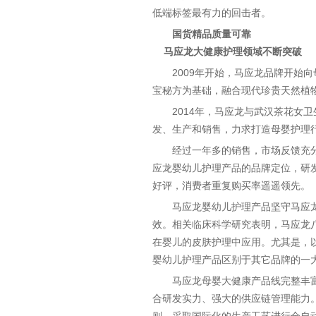
低端标签最有力的回击者。
国货精品质量可靠
马应龙大健康护理领域不断突破
2009年开始，马应龙品牌开
宝秘方为基础，融合现代珍贵天然植
2014年，马应龙与武汉茶花
发、生产和销售，力求打造母婴护理行
经过一年多的销售，市场反馈充
应龙婴幼儿护理产品的品牌定位，研
好评，消费者重复购买率遥遥领先。
马应龙婴幼儿护理产品坚守马应龙
效。相关临床科学研究表明，马应龙
在婴儿的皮肤护理中应用。尤其是，
婴幼儿护理产品区别于其它品牌的一
马应龙母婴大健康产品线完整丰
合研发实力、强大的供应链管理能力