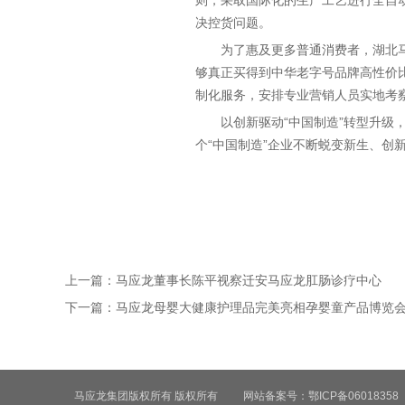
则，采取国际化的生产工艺进行全自
决控货问题。
为了惠及更多普通消费者，湖北
够真正买得到中华老字号品牌高性价比
制化服务，安排专业营销人员实地考
以创新驱动“中国制造”转型升
个“中国制造”企业不断蜕变新生、创
上一篇：
马应龙董事长陈平视察迁安马应龙肛肠诊疗中心
下一篇：
马应龙母婴大健康护理品完美亮相孕婴童产品博览
马应龙集团版权所有 版权所有
网站备案号：鄂ICP备06018358