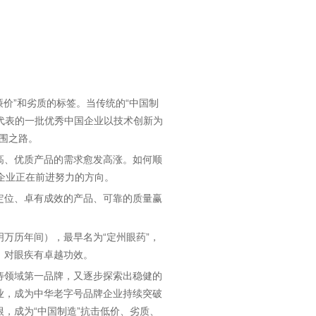
廉价”和劣质的标签。当传统的“中国制
代表的一批优秀中国企业以技术创新为
突围之路。
高、优质产品的需求愈发高涨。如何顺
”企业正在前进努力的方向。
定位、卓有成效的产品、可靠的质量赢
明万历年间），最早名为“定州眼药”，
，对眼疾有卓越功效。
痔领域第一品牌，又逐步探索出稳健的
业，成为中华老字号品牌企业持续突破
，成为“中国制造”抗击低价、劣质、