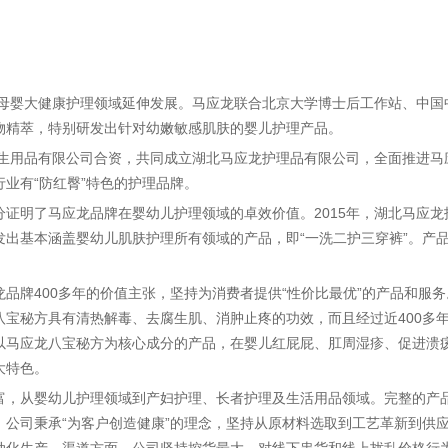
始向母婴大健康护理领域延伸发展。马应龙联合北京大学博士后工作站、中
物精萃，特别研发出针对幼嫩敏感肌肤的婴儿护理产品。
女卫生用品有限公司合资，共同成立湖北马应龙护理品有限公司，全面推进
业有“防红臀”特色的护理品牌。
分证明了马应龙品牌在婴幼儿护理领域的卓效价值。2015年，湖北马应
发出基本涵盖婴幼儿肌肤护理所有领域的产品，即“一洗二护三穿裤”。产
品牌400多年的价值主张，坚持为消费者提供“性价比最优”的产品和服务
八宝秘方具有清热解毒、去腐生肌、消肿止疼的功效，而且经过近400多
以马应龙八宝秘方为核心成分的产品，在婴儿红屁屁、肛周湿疹、促进溃
大特色。
富，从婴幼儿护理领域到产妇护理、长者护理及生活用品领域。完整的产
。公司秉承“为客户创造健康”的理念，坚持从原材料选取到工艺革新到供