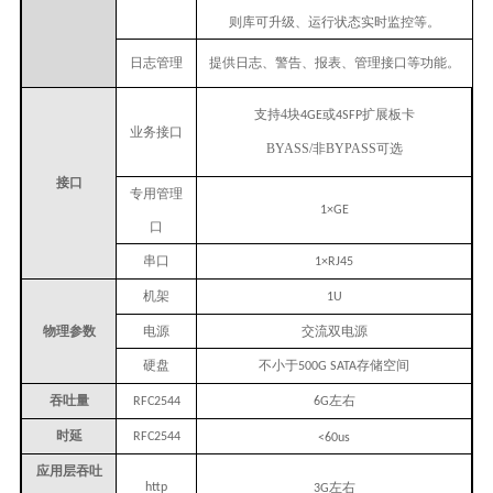
则库可升级、运行状态实时监控等。
日志管理
提供日志、警告、报表、管理接口等功能。
支持
4
块
或
扩展板卡
4GE
4SFP
业务接口
BYASS/
非
BYPASS
可选
接口
专用管理
1×GE
口
串口
1×RJ45
机架
1U
物理参数
电源
交流双电源
硬盘
不小于
存储空间
500G SATA
吞吐量
左右
RFC2544
6G
时延
RFC2544
<60us
应用层吞吐
左右
http
3G