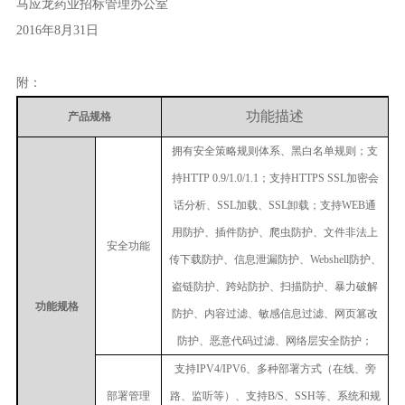
马应龙药业招标管理办公室
2016年8月31日
附：
功能描述
产品规格
拥有安全策略规则体系、黑白名单规则；支
持
HTTP 0.9/1.0/1.1
；支持
HTTPS SSL
加密会
话分析、
SSL
加载、
SSL
卸载；支持
WEB
通
用防护、插件防护、爬虫防护、文件非法上
安全功能
传下载防护、信息泄漏防护、
Webshell
防护、
盗链防护、跨站防护、扫描防护、暴力破解
功能规格
防护、内容过滤、敏感信息过滤、网页篡改
防护、恶意代码过滤、网络层安全防护；
支持
IPV4/IPV6
、多种部署方式（在线、旁
部署管理
路、监听等）、支持
B/S
、
SSH
等、系统和规