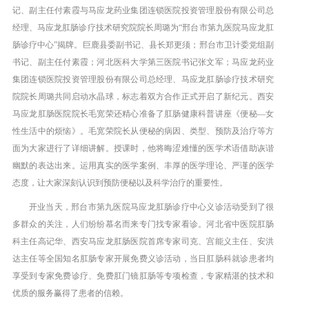
记、副主任付素霞与马应龙药业集团连锁医院投资管理股份有限公司总
经理、马应龙肛肠诊疗技术研究院院长周璐为“邢台市第九医院马应龙肛
肠诊疗中心”揭牌。巨鹿县委副书记、县长郑更须；邢台市卫计委党组副
书记、副主任付素霞；河北医科大学第三医院书记张文军；马应龙药业
集团连锁医院投资管理股份有限公司总经理、马应龙肛肠诊疗技术研究
院院长周璐共同启动水晶球，标志着双方合作正式开启了新纪元。西安
马应龙肛肠医院院长毛宽荣还精心准备了肛肠健康科普讲座《便秘—女
性生活中的烦恼》。毛宽荣院长从便秘的病因、类型、预防及治疗等方
面为大家进行了详细讲解。授课时，他将晦涩难懂的医学术语借助诙谐
幽默的表达出来。运用真实的医学案例、丰厚的医学理论、严谨的医学
态度，让大家深刻认识到预防便秘以及科学治疗的重要性。
开业当天，邢台市第九医院马应龙肛肠诊疗中心义诊活动受到了很
多群众的关注，人们纷纷慕名而来专门找专家看诊。河北省中医院肛肠
科主任高记华、西安马应龙肛肠医院首席专家司克、宫能义主任、安洪
达主任等全国知名肛肠专家开展免费义诊活动，当日肛肠科就诊患者均
享受到专家免费诊疗、免费肛门镜肛肠等专项检查，专家精湛的技术和
优质的服务赢得了患者的信赖。