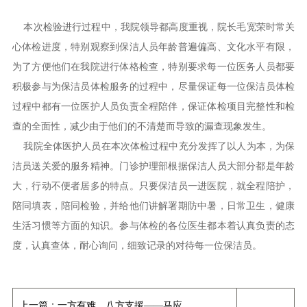
本次检验进行过程中，我院领导都高度重视，院长毛宽荣时常关
心体检进度，特别观察到保洁人员年龄普遍偏高、文化水平有限，
为了方便他们在我院进行体格检查，特别要求每一位医务人员都要
积极参与为保洁员体检服务的过程中，尽量保证每一位保洁员体检
过程中都有一位医护人员负责全程陪伴，保证体检项目完整性和检
查的全面性，减少由于他们的不清楚而导致的漏查现象发生。
我院全体医护人员在本次体检过程中充分发挥了以人为本，为保
洁员送关爱的服务精神。门诊护理部根据保洁人员大部分都是年龄
大，行动不便者居多的特点。只要保洁员一进医院，就全程陪护，
陪同填表，陪同检验，并给他们讲解署期防中暑，日常卫生，健康
生活习惯等方面的知识。参与体检的各位医生都本着认真负责的态
度，认真查体，耐心询问，细致记录的对待每一位保洁员。
上一篇：
一方有难，八方支援——马应龙慈善基金会向云南鲁甸地震灾区举行募捐活动