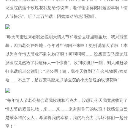
龙医院的这个玫瑰花我想给你说声，老伴谢谢你陪我这些年啊！情
人节快乐”。听了老万的话，阿姨激动的热泪盈眶。
“昨天闺蜜过来看我还说明天情人节和老公去哪里哪里玩，我只能羡
慕，因为老公在外地，今年过年都回不来啊！更别说情人节啦 ！本
以为今年情人节收不到礼物了啊！呵呵呵呵……没想西安马应龙肛
肠医院竟然给了我这样大一个惊喜”。收到玫瑰那一刻，刘大姐赶紧
打电话给老公说到：“老公啊！猜，我今天收到了什么礼物啊?哈哈
哈……不是了，是西安马应龙肛肠医院的小天使送的玫瑰花啊”
“每年情人节老公都会送我玫瑰和巧克力，没想到今天我竟然收到了
情人节的双份礼物，来……来……来谢谢你们的玫瑰！我感觉自己
是最幸福的女人，希望将我的幸福，我的巧克力可以和你们一起分
享！”