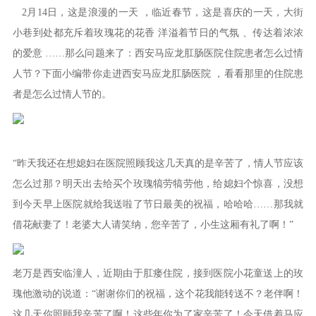
2月14日，这是浪漫的一天 ，临近春节，这是喜庆的一天，大街
小巷到处都充斥着玫瑰花的花香 洋溢着节日的气氛 、传达着浓浓
的爱意 ……那么问题来了：西安马应龙肛肠医院住院患者怎么过情
人节？下面小编带你走进西安马应龙肛肠医院 ，看看那里的住院患
者是怎么过情人节的。
“昨天我还在想媳妇在医院照顾我这几天真的是辛苦了，情人节应该
怎么过那？明天出去给买个玫瑰犒劳犒劳他，给媳妇个惊喜，没想
到今天早上医院就给我送啦了节日最美的祝福，哈哈哈……那我就
借花献妻了！老婆大人请笑纳，您辛苦了，小生这厢有礼了啊！”
老万是西安临潼人，近期由于肛瘘住院，接到医院小花童送上的玫
瑰他激动的说道：“谢谢你们的祝福，这个花我能转送不？老伴啊！
这几天你照顾我辛苦了啊！这些年你为了家辛苦了！今天借着马应